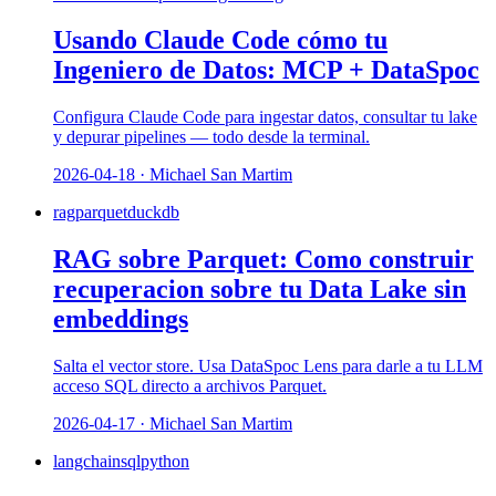
Usando Claude Code cómo tu
Ingeniero de Datos: MCP + DataSpoc
Configura Claude Code para ingestar datos, consultar tu lake
y depurar pipelines — todo desde la terminal.
2026-04-18 · Michael San Martim
rag
parquet
duckdb
RAG sobre Parquet: Como construir
recuperacion sobre tu Data Lake sin
embeddings
Salta el vector store. Usa DataSpoc Lens para darle a tu LLM
acceso SQL directo a archivos Parquet.
2026-04-17 · Michael San Martim
langchain
sql
python