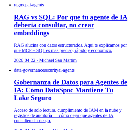
rag
mcp
ai-agents
RAG vs SQL: Por que tu agente de IA
deberia consultar, no crear
embeddings
RAG alucina con datos estructurados. Aqui te explicamos por
que MCP + SQL es mas preciso, rápido y economico.
2026-04-22 · Michael San Martim
data-governance
security
ai-agents
Gobernanza de Datos para Agentes de
IA: Cómo DataSpoc Mantiene Tu
Lake Seguro
Acceso de solo lectura, cumplimiento de IAM en la nube y
registros de auditoría — cómo dejar que agentes de IA
consulten sin riesgo.