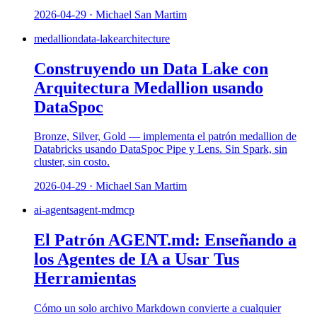
2026-04-29 · Michael San Martim
medallion
data-lake
architecture
Construyendo un Data Lake con
Arquitectura Medallion usando
DataSpoc
Bronze, Silver, Gold — implementa el patrón medallion de
Databricks usando DataSpoc Pipe y Lens. Sin Spark, sin
cluster, sin costo.
2026-04-29 · Michael San Martim
ai-agents
agent-md
mcp
El Patrón AGENT.md: Enseñando a
los Agentes de IA a Usar Tus
Herramientas
Cómo un solo archivo Markdown convierte a cualquier