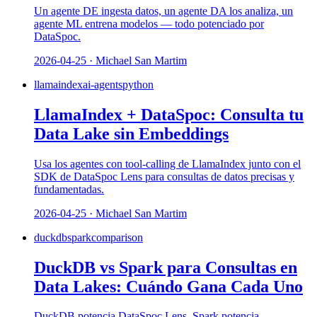
Un agente DE ingesta datos, un agente DA los analiza, un
agente ML entrena modelos — todo potenciado por
DataSpoc.
2026-04-25 · Michael San Martim
llamaindex
ai-agents
python
LlamaIndex + DataSpoc: Consulta tu
Data Lake sin Embeddings
Usa los agentes con tool-calling de LlamaIndex junto con el
SDK de DataSpoc Lens para consultas de datos precisas y
fundamentadas.
2026-04-25 · Michael San Martim
duckdb
spark
comparison
DuckDB vs Spark para Consultas en
Data Lakes: Cuándo Gana Cada Uno
DuckDB potencia DataSpoc Lens. Spark potencia