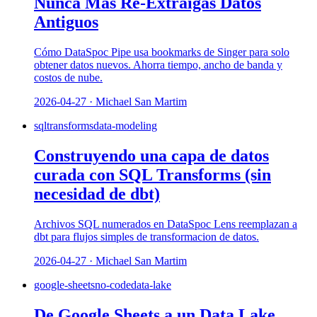
Nunca Más Re-Extraigas Datos
Antiguos
Cómo DataSpoc Pipe usa bookmarks de Singer para solo
obtener datos nuevos. Ahorra tiempo, ancho de banda y
costos de nube.
2026-04-27 · Michael San Martim
sql
transforms
data-modeling
Construyendo una capa de datos
curada con SQL Transforms (sin
necesidad de dbt)
Archivos SQL numerados en DataSpoc Lens reemplazan a
dbt para flujos simples de transformacion de datos.
2026-04-27 · Michael San Martim
google-sheets
no-code
data-lake
De Google Sheets a un Data Lake