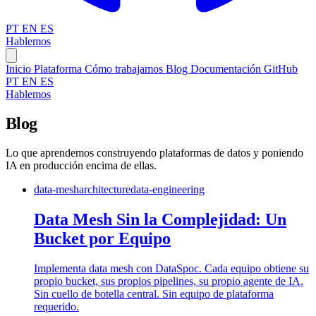
PT
EN
ES
Hablemos
Inicio
Plataforma
Cómo trabajamos
Blog
Documentación
GitHub
PT
EN
ES
Hablemos
Blog
Lo que aprendemos construyendo plataformas de datos y poniendo
IA en producción encima de ellas.
data-mesh
architecture
data-engineering
Data Mesh Sin la Complejidad: Un
Bucket por Equipo
Implementa data mesh con DataSpoc. Cada equipo obtiene su
propio bucket, sus propios pipelines, su propio agente de IA.
Sin cuello de botella central. Sin equipo de plataforma
requerido.