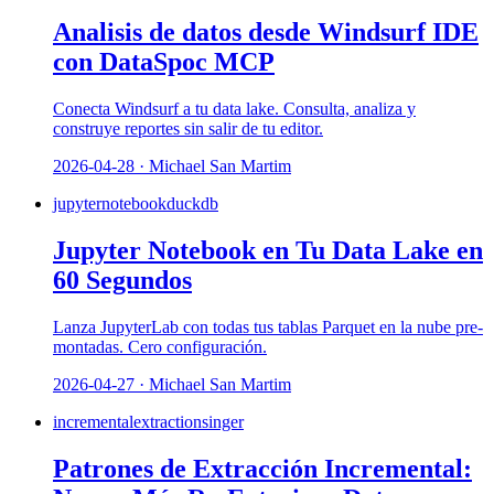
Analisis de datos desde Windsurf IDE
con DataSpoc MCP
Conecta Windsurf a tu data lake. Consulta, analiza y
construye reportes sin salir de tu editor.
2026-04-28 · Michael San Martim
jupyter
notebook
duckdb
Jupyter Notebook en Tu Data Lake en
60 Segundos
Lanza JupyterLab con todas tus tablas Parquet en la nube pre-
montadas. Cero configuración.
2026-04-27 · Michael San Martim
incremental
extraction
singer
Patrones de Extracción Incremental: