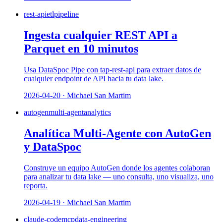
rest-api
etl
pipeline
Ingesta cualquier REST API a
Parquet en 10 minutos
Usa DataSpoc Pipe con tap-rest-api para extraer datos de
cualquier endpoint de API hacia tu data lake.
2026-04-20 · Michael San Martim
autogen
multi-agent
analytics
Analítica Multi-Agente con AutoGen
y DataSpoc
Construye un equipo AutoGen donde los agentes colaboran
para analizar tu data lake — uno consulta, uno visualiza, uno
reporta.
2026-04-19 · Michael San Martim
claude-code
mcp
data-engineering