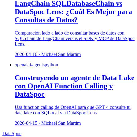
LangChain SQLDatabaseChain vs
DataSpoc Lens: ¿Cuál Es Mejor para
Consultas de Datos?
Comparación lado a lado de consultar bases de datos con
SQL chain de LangChain versus el SDK y MCP de DataSpoc
Lens.
2026-04-16 · Michael San Martim
openai
ai-agents
python
Construyendo un agente de Data Lake
con OpenAI Function Calling y
DataSpoc
Usa function calling de OpenAI para que GPT-4 consulte tu
data lake con SQL real via DataSpoc Lens.
2026-04-15 · Michael San Martim
DataSpoc