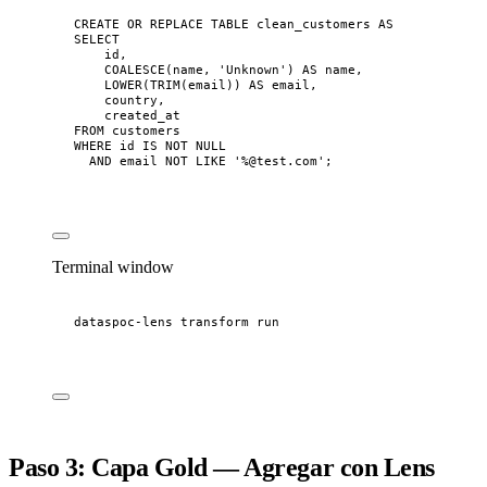
CREATE OR REPLACE
TABLE
clean_customers
AS
SELECT
id,
COALESCE
(
name
, 
'
Unknown
'
) 
AS
name
,
LOWER
(
TRIM
(email)) 
AS
 email,
country,
created_at
FROM
 customers
WHERE
 id 
IS NOT NULL
AND
 email 
NOT
LIKE
'
%@test.com
'
;
Terminal window
dataspoc-lens
transform
run
Paso 3: Capa Gold — Agregar con Lens