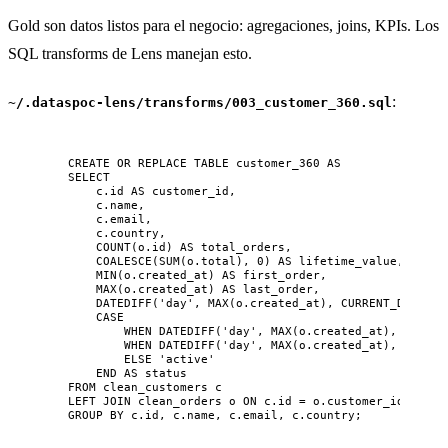
Gold son datos listos para el negocio: agregaciones, joins, KPIs. Los
SQL transforms de Lens manejan esto.
:
~/.dataspoc-lens/transforms/003_customer_360.sql
CREATE OR REPLACE
TABLE
customer_360
AS
SELECT
c
.
id
AS
 customer_id,
c
.
name
,
c
.
email
,
c
.
country
,
COUNT
(
o
.
id
) 
AS
 total_orders,
COALESCE
(
SUM
(
o
.
total
), 
0
) 
AS
 lifetime_value,
MIN
(
o
.
created_at
) 
AS
 first_order,
MAX
(
o
.
created_at
) 
AS
 last_order,
DATEDIFF
(
'
day
'
, 
MAX
(
o
.
created_at
), CURRENT_DATE) 
A
CASE
WHEN
DATEDIFF
(
'
day
'
, 
MAX
(
o
.
created_at
), CURREN
WHEN
DATEDIFF
(
'
day
'
, 
MAX
(
o
.
created_at
), CURREN
ELSE
'
active
'
END
AS
status
FROM
 clean_customers c
LEFT JOIN
 clean_orders o 
ON
c
.
id
=
o
.
customer_id
GROUP BY
c
.
id
, 
c
.
name
, 
c
.
email
, 
c
.
country
;