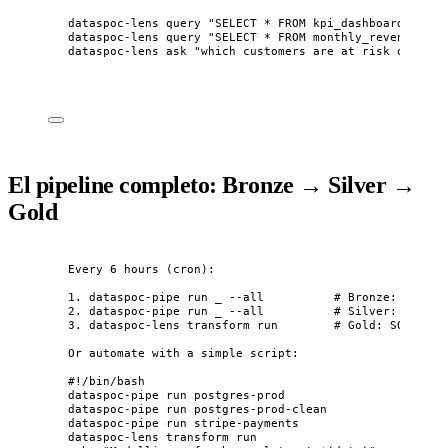
dataspoc-lens
query
"
SELECT * FROM kpi_dashboard
"
dataspoc-lens
query
"
SELECT * FROM monthly_revenue ORD
dataspoc-lens
ask
"
which customers are at risk of chur
El pipeline completo: Bronze → Silver →
Gold
Every 6 hours (cron):
1. dataspoc-pipe run _ --all          # Bronze: ingest
2. dataspoc-pipe run _ --all          # Silver: ingest
3. dataspoc-lens transform run        # Gold: SQL aggr
Or automate with a simple script:
#!/bin/bash
dataspoc-pipe run postgres-prod
dataspoc-pipe run postgres-prod-clean
dataspoc-pipe run stripe-payments
dataspoc-lens transform run