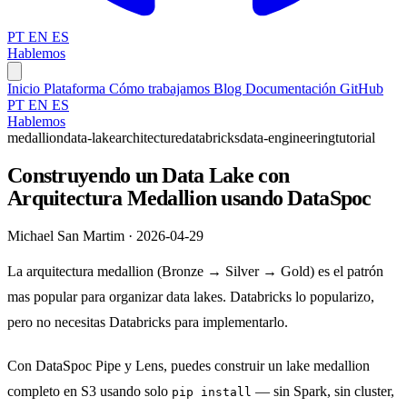
PT
EN
ES
Hablemos
Inicio
Plataforma
Cómo trabajamos
Blog
Documentación
GitHub
PT
EN
ES
Hablemos
medallion
data-lake
architecture
databricks
data-engineering
tutorial
Construyendo un Data Lake con
Arquitectura Medallion usando DataSpoc
Michael San Martim · 2026-04-29
La arquitectura medallion (Bronze → Silver → Gold) es el patrón
mas popular para organizar data lakes. Databricks lo popularizo,
pero no necesitas Databricks para implementarlo.
Con DataSpoc Pipe y Lens, puedes construir un lake medallion
completo en S3 usando solo
— sin Spark, sin cluster,
pip install