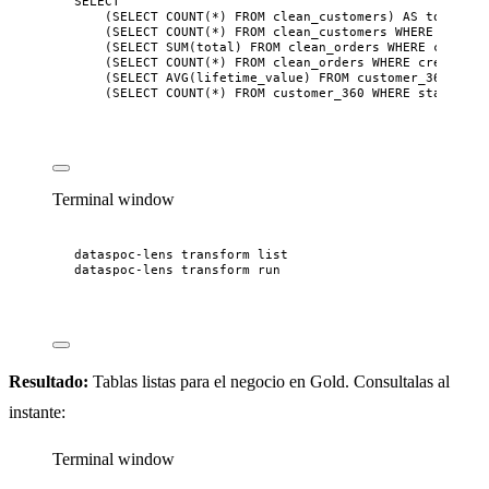
SELECT
(
SELECT
COUNT
(
*
) 
FROM
 clean_customers) 
AS
 total_cu
(
SELECT
COUNT
(
*
) 
FROM
 clean_customers 
WHERE
status
(
SELECT
SUM
(total) 
FROM
 clean_orders 
WHERE
 created
(
SELECT
COUNT
(
*
) 
FROM
 clean_orders 
WHERE
 created_a
(
SELECT
AVG
(lifetime_value) 
FROM
 customer_360) 
AS
 
(
SELECT
COUNT
(
*
) 
FROM
 customer_360 
WHERE
status
=
Terminal window
dataspoc-lens
transform
list
dataspoc-lens
transform
run
Resultado:
Tablas listas para el negocio en Gold. Consultalas al
instante:
Terminal window