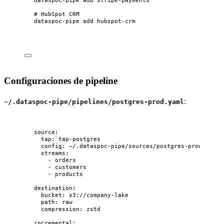
# HubSpot CRM
dataspoc-pipe
add
hubspot-crm
Configuraciones de pipeline
:
~/.dataspoc-pipe/pipelines/postgres-prod.yaml
source
:
tap
: 
tap-postgres
config
: 
~/.dataspoc-pipe/sources/postgres-prod.json
streams
:
- 
orders
- 
customers
- 
products
destination
:
bucket
: 
s3://company-lake
path
: 
raw
compression
: 
zstd
incremental
: