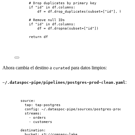
# Drop duplicates by primary key
if
"
id
"
in
 df.columns:
df 
=
 df.
drop_duplicates
(
subset
=
[
"
id
"
],
keep
=
"
l
# Remove null IDs
if
"
id
"
in
 df.columns:
df 
=
 df.
dropna
(
subset
=
[
"
id
"
]
)
return
 df
Ahora cambia el destino a
para datos limpios:
curated
:
~/.dataspoc-pipe/pipelines/postgres-prod-clean.yaml
source
:
tap
: 
tap-postgres
config
: 
~/.dataspoc-pipe/sources/postgres-prod.json
streams
:
- 
orders
- 
customers
destination
:
bucket
: 
s3://company-lake