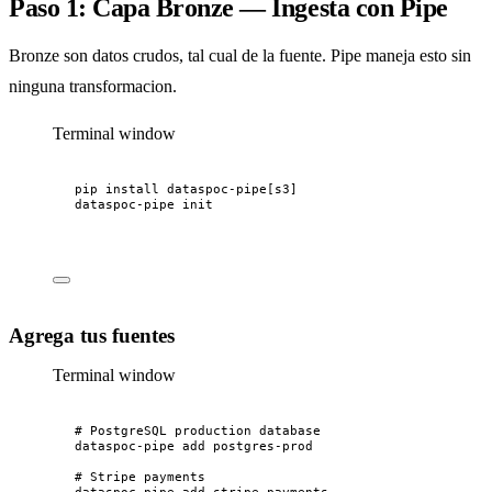
Paso 1: Capa Bronze — Ingesta con Pipe
Bronze son datos crudos, tal cual de la fuente. Pipe maneja esto sin
ninguna transformacion.
Terminal window
pip
install
dataspoc-pipe[s3]
dataspoc-pipe
init
Agrega tus fuentes
Terminal window
# PostgreSQL production database
dataspoc-pipe
add
postgres-prod
# Stripe payments
dataspoc-pipe
add
stripe-payments