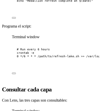
echo "Medallion refresh complete at $(date)"
Programa el script:
Terminal window
# Run every 6 hours
crontab
-e
0
*
/6
*
*
*
/path/to/refresh-lake.sh
>>
/var/log/lake-
Consultar cada capa
Con Lens, las tres capas son consultables:
Terminal window