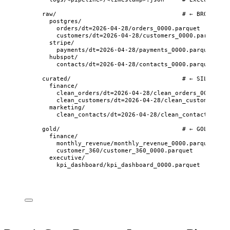
raw/                                   # ← BRONZE
postgres/
orders/dt=2026-04-28/orders_0000.parquet
customers/dt=2026-04-28/customers_0000.parquet
stripe/
payments/dt=2026-04-28/payments_0000.parquet
hubspot/
contacts/dt=2026-04-28/contacts_0000.parquet
curated/                               # ← SILVER
finance/
clean_orders/dt=2026-04-28/clean_orders_0000.par
clean_customers/dt=2026-04-28/clean_customers_00
marketing/
clean_contacts/dt=2026-04-28/clean_contacts_0000
gold/                                  # ← GOLD
finance/
monthly_revenue/monthly_revenue_0000.parquet
customer_360/customer_360_0000.parquet
executive/
kpi_dashboard/kpi_dashboard_0000.parquet