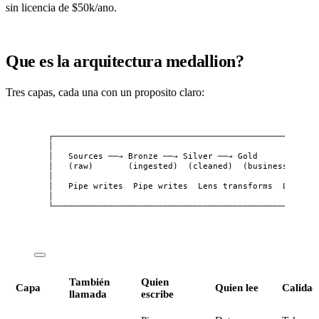
sin licencia de $50k/ano.
Que es la arquitectura medallion?
Tres capas, cada una con un proposito claro:
┌─────────────────────────────────────────────────────
│                                                     
│   Sources ──→ Bronze ──→ Silver ──→ Gold            
│   (raw)       (ingested)  (cleaned)  (business-ready
│                                                     
│   Pipe writes  Pipe writes  Lens transforms  Lens tr
│                                                     
└─────────────────────────────────────────────────────
También
Quien
Capa
Quien lee
Calidad
llamada
escribe