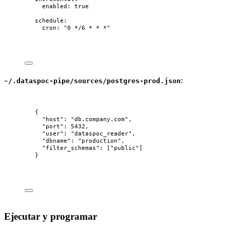
enabled
: 
true
schedule
:
cron
: 
"
0 */6 * * *
"
:
~/.dataspoc-pipe/sources/postgres-prod.json
{
"host"
: 
"
db.company.com
"
,
"port"
: 
5432
,
"user"
: 
"
dataspoc_reader
"
,
"dbname"
: 
"
production
"
,
"filter_schemas"
: [
"
public
"
]
}
Ejecutar y programar