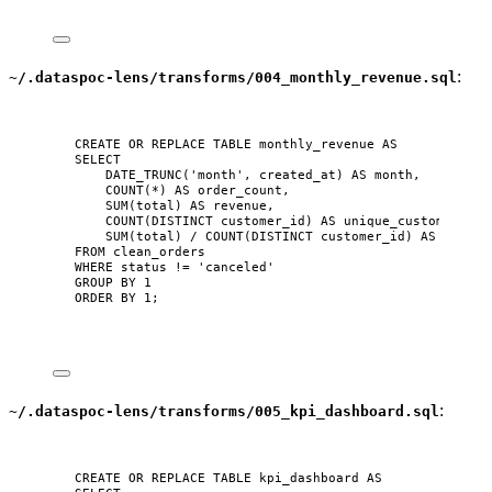
:
~/.dataspoc-lens/transforms/004_monthly_revenue.sql
CREATE OR REPLACE
TABLE
monthly_revenue
AS
SELECT
DATE_TRUNC(
'
month
'
, created_at) 
AS
month
,
COUNT
(
*
) 
AS
 order_count,
SUM
(total) 
AS
 revenue,
COUNT
(
DISTINCT
 customer_id) 
AS
 unique_customers,
SUM
(total) 
/
COUNT
(
DISTINCT
 customer_id) 
AS
 revenu
FROM
 clean_orders
WHERE
status
!=
'
canceled
'
GROUP BY
1
ORDER BY
1
;
:
~/.dataspoc-lens/transforms/005_kpi_dashboard.sql
CREATE OR REPLACE
TABLE
kpi_dashboard
AS