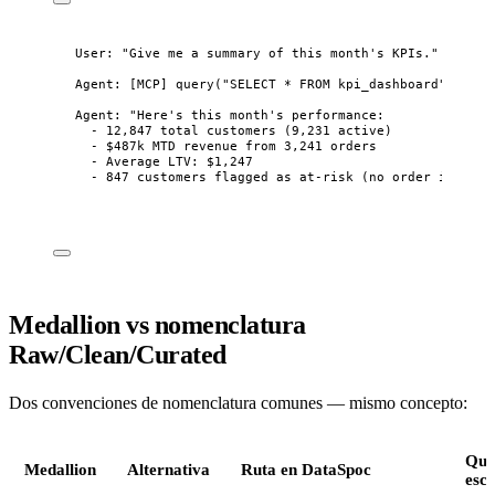
User: "Give me a summary of this month's KPIs."
Agent: [MCP] query("SELECT * FROM kpi_dashboard")
Agent: "Here's this month's performance:
- 12,847 total customers (9,231 active)
- $487k MTD revenue from 3,241 orders
- Average LTV: $1,247
- 847 customers flagged as at-risk (no order in 90+ 
Medallion vs nomenclatura
Raw/Clean/Curated
Dos convenciones de nomenclatura comunes — mismo concepto:
Qui
Medallion
Alternativa
Ruta en DataSpoc
escr