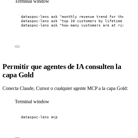
Terminal window
dataspoc-lens
ask
"
monthly revenue trend for the last 
dataspoc-lens
ask
"
top 10 customers by lifetime value
"
dataspoc-lens
ask
"
how many customers are at risk of c
Permitir que agentes de IA consulten la
capa Gold
Conecta Claude, Cursor o cualquier agente MCP a la capa Gold:
Terminal window
dataspoc-lens
mcp