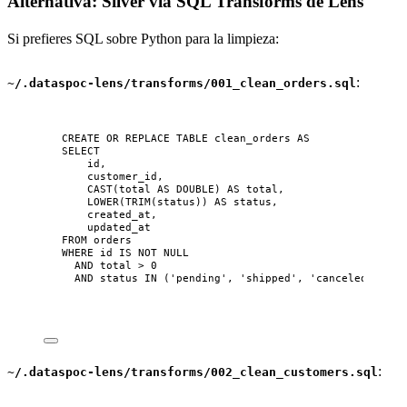
Alternativa: Silver via SQL Transforms de Lens
Si prefieres SQL sobre Python para la limpieza:
:
~/.dataspoc-lens/transforms/001_clean_orders.sql
CREATE OR REPLACE
TABLE
clean_orders
AS
SELECT
id,
customer_id,
CAST
(total 
AS
 DOUBLE) 
AS
 total,
LOWER
(
TRIM
(
status
)) 
AS
status
,
created_at,
updated_at
FROM
 orders
WHERE
 id 
IS NOT NULL
AND
 total 
>
0
AND
status
IN
 (
'
pending
'
, 
'
shipped
'
, 
'
canceled
'
);
:
~/.dataspoc-lens/transforms/002_clean_customers.sql