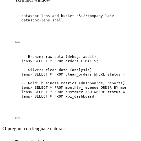
dataspoc-lens
add-bucket
s3://company-lake
dataspoc-lens
shell
-- Bronze: raw data (debug, audit)
lens
>
SELECT
*
FROM
 orders 
LIMIT
5
;
-- Silver: clean data (analysis)
lens
>
SELECT
*
FROM
 clean_orders 
WHERE
status
=
'
shipp
-- Gold: business metrics (dashboards, reports)
lens
>
SELECT
*
FROM
 monthly_revenue 
ORDER BY
month
DES
lens
>
SELECT
*
FROM
 customer_360 
WHERE
status
=
'
at_ri
lens
>
SELECT
*
FROM
 kpi_dashboard;
O pregunta en lenguaje natural: