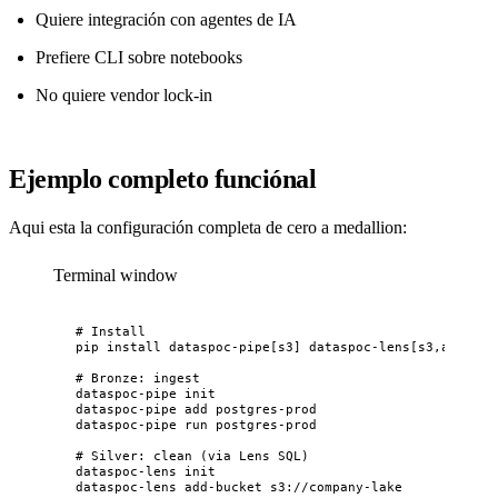
Quiere integración con agentes de IA
Prefiere CLI sobre notebooks
No quiere vendor lock-in
Ejemplo completo funciónal
Aqui esta la configuración completa de cero a medallion:
Terminal window
# Install
pip
install
dataspoc-pipe[s3]
dataspoc-lens[s3,ai]
# Bronze: ingest
dataspoc-pipe
init
dataspoc-pipe
add
postgres-prod
dataspoc-pipe
run
postgres-prod
# Silver: clean (via Lens SQL)
dataspoc-lens
init
dataspoc-lens
add-bucket
s3://company-lake