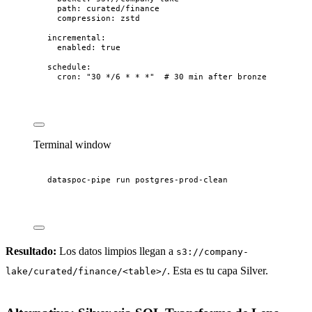
path
: 
curated/finance
compression
: 
zstd
incremental
:
enabled
: 
true
schedule
:
cron
: 
"
30 */6 * * *
"
# 30 min after bronze
Terminal window
dataspoc-pipe
run
postgres-prod-clean
Resultado:
Los datos limpios llegan a
s3://company-
. Esta es tu capa Silver.
lake/curated/finance/<table>/