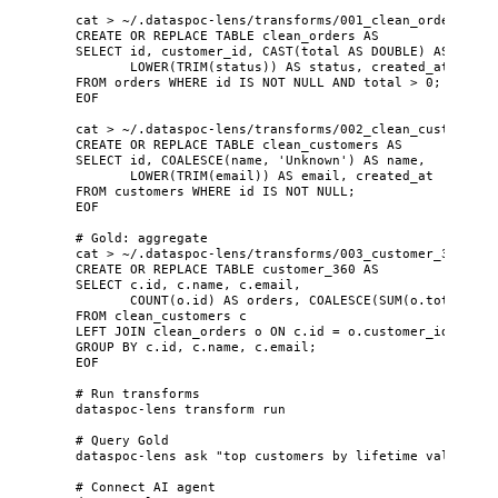
cat
>
~/.dataspoc-lens/transforms/001_clean_orders.sql
CREATE OR REPLACE TABLE clean_orders AS
SELECT id, customer_id, CAST(total AS DOUBLE) AS total
LOWER(TRIM(status)) AS status, created_at
FROM orders WHERE id IS NOT NULL AND total > 0;
EOF
cat
>
~/.dataspoc-lens/transforms/002_clean_customers.
CREATE OR REPLACE TABLE clean_customers AS
SELECT id, COALESCE(name, 'Unknown') AS name,
LOWER(TRIM(email)) AS email, created_at
FROM customers WHERE id IS NOT NULL;
EOF
# Gold: aggregate
cat
>
~/.dataspoc-lens/transforms/003_customer_360.sql
CREATE OR REPLACE TABLE customer_360 AS
SELECT c.id, c.name, c.email,
COUNT(o.id) AS orders, COALESCE(SUM(o.total), 0
FROM clean_customers c
LEFT JOIN clean_orders o ON c.id = o.customer_id
GROUP BY c.id, c.name, c.email;
EOF
# Run transforms
dataspoc-lens
transform
run
# Query Gold
dataspoc-lens
ask
"
top customers by lifetime value
"
# Connect AI agent