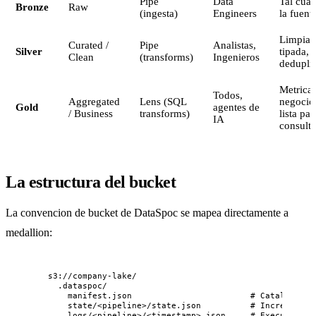
Pipe
Data
Tal cual
Bronze
Raw
(ingesta)
Engineers
la fuent
Limpia,
Curated /
Pipe
Analistas,
Silver
tipada,
Clean
(transforms)
Ingenieros
dedupli
Metrica
Todos,
Aggregated
Lens (SQL
negocio
Gold
agentes de
/ Business
transforms)
lista par
IA
consulta
La estructura del bucket
La convencion de bucket de DataSpoc se mapea directamente a
medallion:
s3://company-lake/
.dataspoc/
manifest.json                        # Catalog (au
state/<pipeline>/state.json          # Incremental
logs/<pipeline>/<timestamp>.json     # Execution l