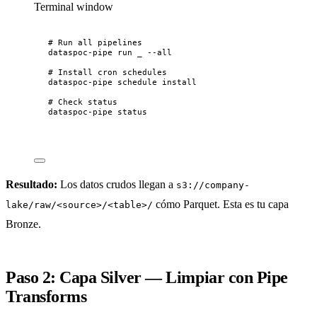
Terminal window
# Run all pipelines
dataspoc-pipe
run
_
--all
# Install cron schedules
dataspoc-pipe
schedule
install
# Check status
dataspoc-pipe
status
Resultado:
Los datos crudos llegan a
s3://company-
cómo Parquet. Esta es tu capa
lake/raw/<source>/<table>/
Bronze.
Paso 2: Capa Silver — Limpiar con Pipe
Transforms