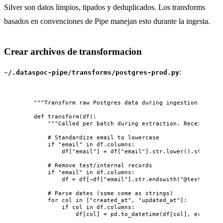
Silver son datos limpios, tipados y deduplicados. Los transforms
basados en convenciones de Pipe manejan esto durante la ingesta.
Crear archivos de transformacion
:
~/.dataspoc-pipe/transforms/postgres-prod.py
"""
Transform raw Postgres data during ingestion.
"""
def
transform
(
df
)
:
"""
Called per batch during extraction. Receives a 
# Standardize email to lowercase
if
"
email
"
in
 df.columns:
df[
"
email
"
] 
=
 df[
"
email
"
].str.
lower
().str.
stri
# Remove test/internal records
if
"
email
"
in
 df.columns:
df 
=
 df[
~
df[
"
email
"
].str.
endswith
(
"
@test.com
"
)
# Parse dates (some come as strings)
for
 col 
in
[
"
created_at
"
, 
"
updated_at
"
]
:
if
 col 
in
 df.columns:
df[col] 
=
 pd.
to_datetime
(
df
[
col
]
,
errors
=
"