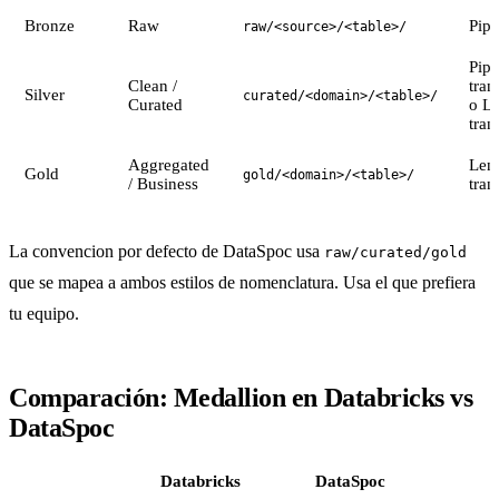
Bronze
Raw
Pipe
raw/<source>/<table>/
Pipe
Clean /
tran
Silver
curated/<domain>/<table>/
Curated
o L
tran
Aggregated
Len
Gold
gold/<domain>/<table>/
/ Business
tran
La convencion por defecto de DataSpoc usa
raw/curated/gold
que se mapea a ambos estilos de nomenclatura. Usa el que prefiera
tu equipo.
Comparación: Medallion en Databricks vs
DataSpoc
Databricks
DataSpoc