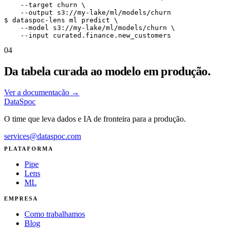
    --target churn \

    --output s3://my-lake/ml/models/churn

$ dataspoc-lens ml predict \

    --model s3://my-lake/ml/models/churn \

    --input curated.finance.new_customers
04
Da tabela curada ao modelo em produção.
Ver a documentação
→
DataSpoc
O time que leva dados e IA de fronteira para a produção.
services@dataspoc.com
PLATAFORMA
Pipe
Lens
ML
EMPRESA
Como trabalhamos
Blog