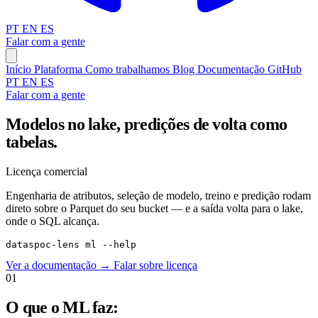
PT
EN
ES
Falar com a gente
Início
Plataforma
Como trabalhamos
Blog
Documentação
GitHub
PT
EN
ES
Falar com a gente
Modelos no lake, predições de volta como
tabelas.
Licença comercial
Engenharia de atributos, seleção de modelo, treino e predição rodam
direto sobre o Parquet do seu bucket — e a saída volta para o lake,
onde o SQL alcança.
dataspoc-lens ml --help
Ver a documentação
→
Falar sobre licença
01
O que o ML faz: