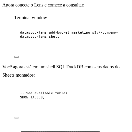
Agora conecte o Lens e comece a consultar:
Terminal window
dataspoc-lens
add-bucket
marketing
s3://company-market
dataspoc-lens
shell
Você agora está em um shell SQL DuckDB com seus dados do
Sheets montados:
-- See available tables
SHOW TABLES;
┌─────────────────────────────────────┐