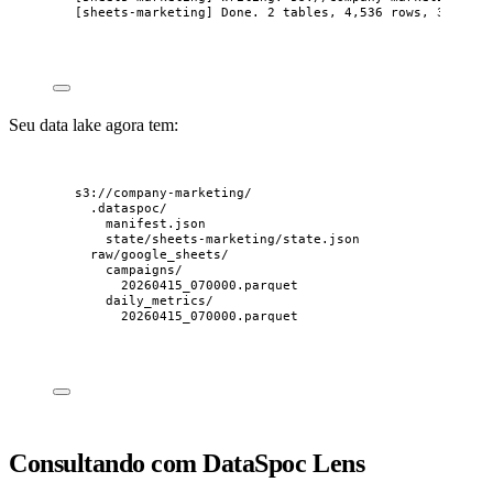
[sheets-marketing] Done. 2 tables, 4,536 rows, 3.2s
Seu data lake agora tem:
s3://company-marketing/
.dataspoc/
manifest.json
state/sheets-marketing/state.json
raw/google_sheets/
campaigns/
20260415_070000.parquet
daily_metrics/
20260415_070000.parquet
Consultando com DataSpoc Lens