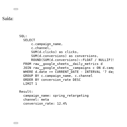
Saída:
SQL:
SELECT
c.campaign_name,
c.channel,
SUM(d.clicks) as clicks,
SUM(d.conversions) as conversions,
ROUND(SUM(d.conversions)::FLOAT / NULLIF(SUM(d.c
FROM raw__google_sheets__daily_metrics d
JOIN raw__google_sheets__campaigns c ON d.campaign =
WHERE d.date >= CURRENT_DATE - INTERVAL '7 days'
GROUP BY c.campaign_name, c.channel
ORDER BY conversion_rate DESC
LIMIT 1
Result:
campaign_name: spring_retargeting
channel: meta
conversion_rate: 12.4%