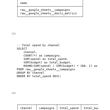
│ name                                │
├─────────────────────────────────────┤
│ raw__google_sheets__campaigns       │
│ raw__google_sheets__daily_metrics   │
└─────────────────────────────────────┘
-- Total spend by channel
SELECT
channel,
COUNT
(
*
) 
as
 campaigns,
SUM
(spend) 
as
 total_spend,
SUM
(budget) 
as
 total_budget,
ROUND
(
SUM
(spend) 
/
SUM
(budget) 
*
100
, 
1
) 
as
 pct_us
FROM
 raw__google_sheets__campaigns
GROUP BY
 channel
ORDER BY
 total_spend 
DESC
;
┌──────────┬───────────┬─────────────┬──────────────┬─
│ channel  │ campaigns │ total_spend │ total_budget │ 