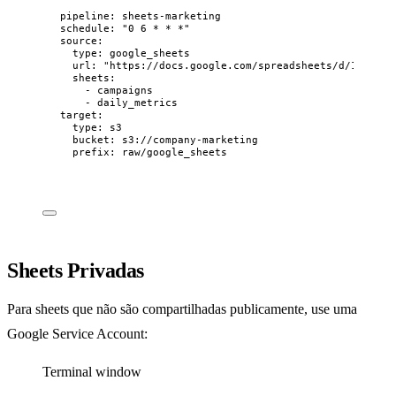
pipeline
: 
sheets-marketing
schedule
: 
"
0 6 * * *
"
source
:
type
: 
google_sheets
url
: 
"
https://docs.google.com/spreadsheets/d/1BxiMVs
sheets
:
- 
campaigns
- 
daily_metrics
target
:
type
: 
s3
bucket
: 
s3://company-marketing
prefix
: 
raw/google_sheets
Sheets Privadas
Para sheets que não são compartilhadas publicamente, use uma
Google Service Account:
Terminal window