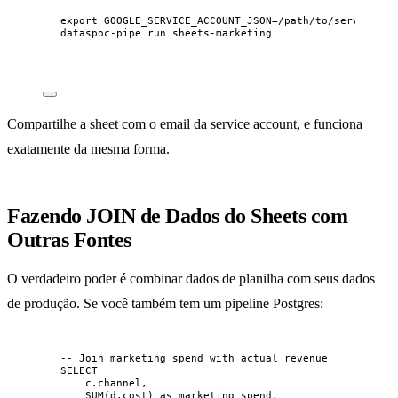
export
GOOGLE_SERVICE_ACCOUNT_JSON
=
/
path
/
to
/
service-ac
dataspoc-pipe
run
sheets-marketing
Compartilhe a sheet com o email da service account, e funciona
exatamente da mesma forma.
Fazendo JOIN de Dados do Sheets com
Outras Fontes
O verdadeiro poder é combinar dados de planilha com seus dados
de produção. Se você também tem um pipeline Postgres:
-- Join marketing spend with actual revenue
SELECT
c
.
channel
,
SUM
(
d
.
cost
) 
as
 marketing_spend,