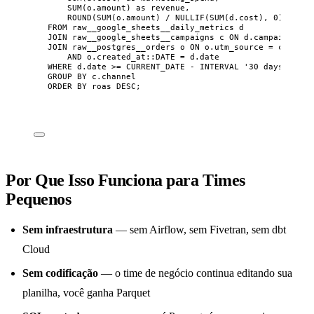
SUM
(
o
.
amount
) 
as
 revenue,
ROUND
(
SUM
(
o
.
amount
) 
/
NULLIF
(
SUM
(
d
.
cost
), 
0
), 
2
) 
a
FROM
 raw__google_sheets__daily_metrics d
JOIN
 raw__google_sheets__campaigns c 
ON
d
.
campaign
=
c
JOIN
 raw__postgres__orders o 
ON
o
.
utm_source
=
c
.
chann
AND
o
.
created_at
::
DATE
=
d
.
date
WHERE
d
.
date
>=
 CURRENT_DATE 
-
 INTERVAL 
'
30 days
'
GROUP BY
c
.
channel
ORDER BY
 roas 
DESC
;
Por Que Isso Funciona para Times
Pequenos
Sem infraestrutura
— sem Airflow, sem Fivetran, sem dbt
Cloud
Sem codificação
— o time de negócio continua editando sua
planilha, você ganha Parquet