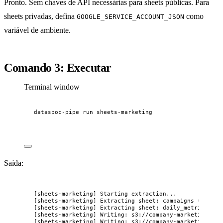
Pronto. Sem chaves de API necessárias para sheets públicas. Para
sheets privadas, defina
como
GOOGLE_SERVICE_ACCOUNT_JSON
variável de ambiente.
Comando 3: Executar
Terminal window
dataspoc-pipe
run
sheets-marketing
Saída:
[sheets-marketing] Starting extraction...
[sheets-marketing] Extracting sheet: campaigns (156 ro
[sheets-marketing] Extracting sheet: daily_metrics (4,
[sheets-marketing] Writing: s3://company-marketing/raw
[sheets-marketing] Writing: s3://company-marketing/raw