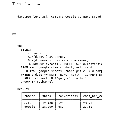
Terminal window
dataspoc-lens
ask
"
Compare Google vs Meta spend effici
SQL:
SELECT
c.channel,
SUM(d.cost) as spend,
SUM(d.conversions) as conversions,
ROUND(SUM(d.cost) / NULLIF(SUM(d.conversions), 0
FROM raw__google_sheets__daily_metrics d
JOIN raw__google_sheets__campaigns c ON d.campaign =
WHERE d.date >= DATE_TRUNC('month', CURRENT_DATE)
AND c.channel IN ('google', 'meta')
GROUP BY c.channel
Result:
┌─────────┬────────┬─────────────┬──────────────────
│ channel │ spend  │ conversions │ cost_per_conversi
├─────────┼────────┼─────────────┼──────────────────
│ meta    │ 12,400 │ 523         │ 23.71            
│ google  │ 18,900 │ 687         │ 27.51            
└─────────┴────────┴─────────────┴──────────────────