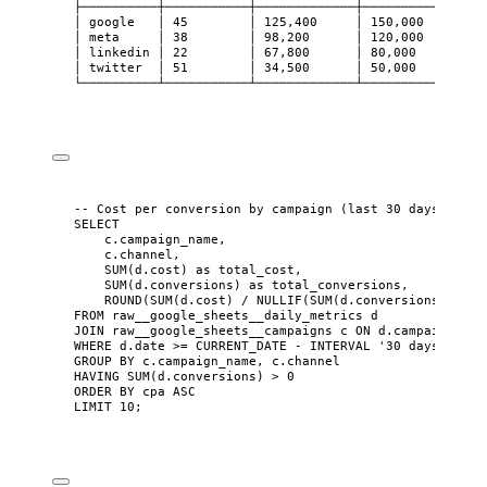
├──────────┼───────────┼─────────────┼──────────────┼─
│ google   │ 45        │ 125,400     │ 150,000      │ 
│ meta     │ 38        │ 98,200      │ 120,000      │ 
│ linkedin │ 22        │ 67,800      │ 80,000       │ 
│ twitter  │ 51        │ 34,500      │ 50,000       │ 
└──────────┴───────────┴─────────────┴──────────────┴─
-- Cost per conversion by campaign (last 30 days)
SELECT
c
.
campaign_name
,
c
.
channel
,
SUM
(
d
.
cost
) 
as
 total_cost,
SUM
(
d
.
conversions
) 
as
 total_conversions,
ROUND
(
SUM
(
d
.
cost
) 
/
NULLIF
(
SUM
(
d
.
conversions
), 
0
),
FROM
 raw__google_sheets__daily_metrics d
JOIN
 raw__google_sheets__campaigns c 
ON
d
.
campaign
=
c
WHERE
d
.
date
>=
 CURRENT_DATE 
-
 INTERVAL 
'
30 days
'
GROUP BY
c
.
campaign_name
, 
c
.
channel
HAVING
SUM
(
d
.
conversions
) 
>
0
ORDER BY
 cpa 
ASC
LIMIT
10
;