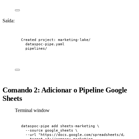
Saída:
Created project: marketing-lake/
dataspoc-pipe.yaml
pipelines/
Comando 2: Adicionar o Pipeline Google
Sheets
Terminal window
dataspoc-pipe
add
sheets-marketing
\
--source
google_sheets
\
--url
"
https://docs.google.com/spreadsheets/d/1BxiMV
--target
s3://company-marketing