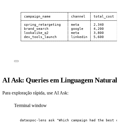
┌──────────────────────┬──────────┬────────────┬──────
│ campaign_name        │ channel  │ total_cost │ total
├──────────────────────┼──────────┼────────────┼──────
│ spring_retargeting   │ meta     │ 2,340      │ 156  
│ brand_search         │ google   │ 4,200      │ 245  
│ lookalike_q2         │ meta     │ 3,800      │ 198  
│ dev_tools_launch     │ linkedin │ 5,600      │ 112  
└──────────────────────┴──────────┴────────────┴──────
AI Ask: Queries em Linguagem Natural
Para exploração rápida, use AI Ask:
Terminal window
dataspoc-lens
ask
"
Which campaign had the best convers