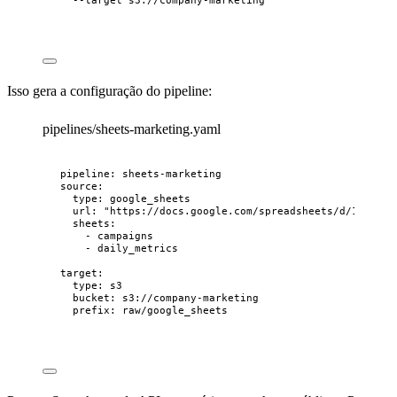
Isso gera a configuração do pipeline:
pipelines/sheets-marketing.yaml
pipeline
: 
sheets-marketing
source
:
type
: 
google_sheets
url
: 
"
https://docs.google.com/spreadsheets/d/1BxiMVs
sheets
:
- 
campaigns
- 
daily_metrics
target
:
type
: 
s3
bucket
: 
s3://company-marketing
prefix
: 
raw/google_sheets