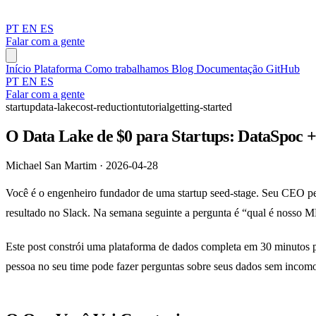
PT
EN
ES
Falar com a gente
Início
Plataforma
Como trabalhamos
Blog
Documentação
GitHub
PT
EN
ES
Falar com a gente
startup
data-lake
cost-reduction
tutorial
getting-started
O Data Lake de $0 para Startups: DataSpoc 
Michael San Martim · 2026-04-28
Você é o engenheiro fundador de uma startup seed-stage. Seu CEO per
resultado no Slack. Na semana seguinte a pergunta é “qual é nosso M
Este post constrói uma plataforma de dados completa em 30 minutos p
pessoa no seu time pode fazer perguntas sobre seus dados sem incom