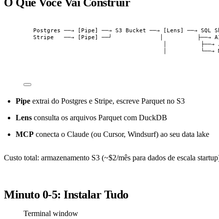
O Que Você Vai Construir
Postgres ──→ [Pipe] ──→ S3 Bucket ──→ [Lens] ──→ SQL S
Stripe   ──→ [Pipe] ──┘              │          ├──→ A
│          ├──→ 
│          └──→ 
Pipe
extrai do Postgres e Stripe, escreve Parquet no S3
Lens
consulta os arquivos Parquet com DuckDB
MCP
conecta o Claude (ou Cursor, Windsurf) ao seu data lake
Custo total: armazenamento S3 (~$2/mês para dados de escala startup
Minuto 0-5: Instalar Tudo
Terminal window