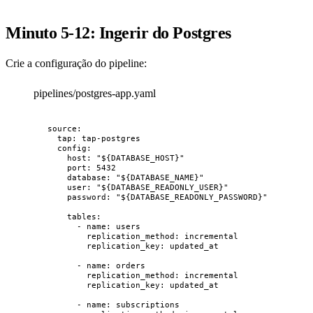
Minuto 5-12: Ingerir do Postgres
Crie a configuração do pipeline:
pipelines/postgres-app.yaml
source
:
tap
: 
tap-postgres
config
:
host
: 
"
${DATABASE_HOST}
"
port
: 
5432
database
: 
"
${DATABASE_NAME}
"
user
: 
"
${DATABASE_READONLY_USER}
"
password
: 
"
${DATABASE_READONLY_PASSWORD}
"
tables
:
- 
name
: 
users
replication_method
: 
incremental
replication_key
: 
updated_at
- 
name
: 
orders
replication_method
: 
incremental
replication_key
: 
updated_at
- 
name
: 
subscriptions