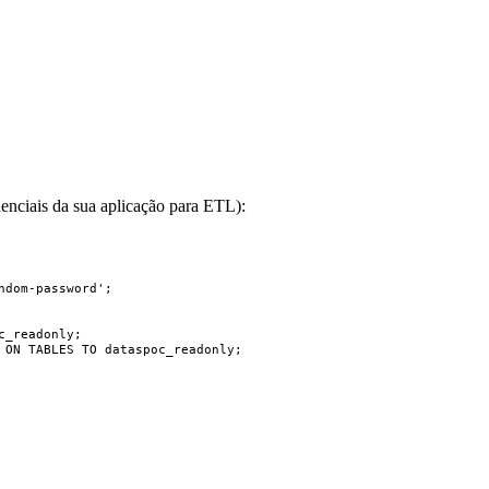
enciais da sua aplicação para ETL):
ndom-password
'
;
c_readonly;
ON
 TABLES 
TO
 dataspoc_readonly;