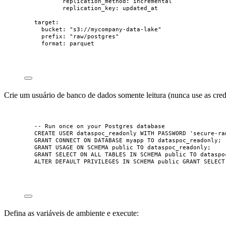
replication_method
: 
incremental
replication_key
: 
updated_at
target
:
bucket
: 
"
s3://mycompany-data-lake
"
prefix
: 
"
raw/postgres
"
format
: 
parquet
Crie um usuário de banco de dados somente leitura (nunca use as cred
-- Run once on your Postgres database
CREATE
USER
dataspoc_readonly
WITH
PASSWORD
'
secure-ra
GRANT
CONNECT
ON
DATABASE
 myapp 
TO
 dataspoc_readonly;
GRANT
 USAGE 
ON
SCHEMA
 public 
TO
 dataspoc_readonly;
GRANT
SELECT
ON
 ALL TABLES 
IN
SCHEMA
 public 
TO
 dataspo
ALTER
DEFAULT
 PRIVILEGES 
IN
SCHEMA
 public 
GRANT
SELECT
Defina as variáveis de ambiente e execute: