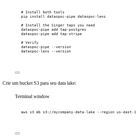
# Install both tools
pip
install
dataspoc-pipe
dataspoc-lens
# Install the Singer taps you need
dataspoc-pipe
add
tap-postgres
dataspoc-pipe
add
tap-stripe
# Verify
dataspoc-pipe
--version
dataspoc-lens
--version
Crie um bucket S3 para seu data lake:
Terminal window
aws
s3
mb
s3://mycompany-data-lake
--region
us-east-1