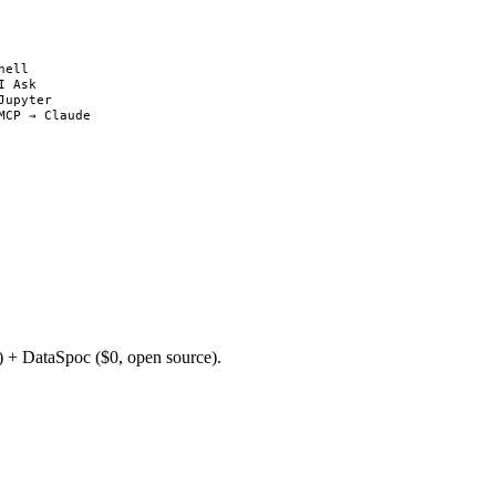
hell
I Ask
Jupyter
MCP → Claude
) + DataSpoc ($0, open source).