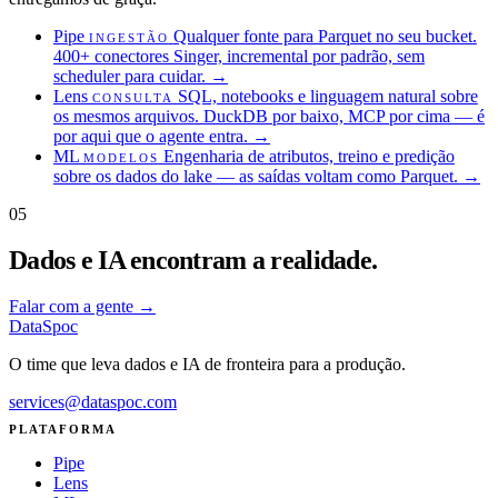
Pipe
Qualquer fonte para Parquet no seu bucket.
INGESTÃO
400+ conectores Singer, incremental por padrão, sem
scheduler para cuidar.
→
Lens
SQL, notebooks e linguagem natural sobre
CONSULTA
os mesmos arquivos. DuckDB por baixo, MCP por cima — é
por aqui que o agente entra.
→
ML
Engenharia de atributos, treino e predição
MODELOS
sobre os dados do lake — as saídas voltam como Parquet.
→
05
Dados e IA encontram a realidade.
Falar com a gente
→
DataSpoc
O time que leva dados e IA de fronteira para a produção.
services@dataspoc.com
PLATAFORMA
Pipe
Lens