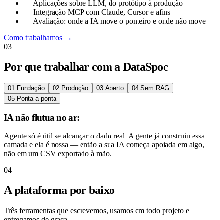
—
Aplicações sobre LLM, do protótipo à produção
—
Integração MCP com Claude, Cursor e afins
—
Avaliação: onde a IA move o ponteiro e onde não move
Como trabalhamos
→
03
Por que trabalhar com a DataSpoc
01
Fundação
02
Produção
03
Aberto
04
Sem RAG
05
Ponta a ponta
IA não flutua no ar:
Agente só é útil se alcançar o dado real. A gente já construiu essa
camada e ela é nossa — então a sua IA começa apoiada em algo,
não em um CSV exportado à mão.
04
A plataforma por baixo
Três ferramentas que escrevemos, usamos em todo projeto e
entregamos de graça.