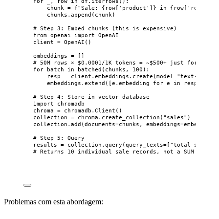
for
 _, row 
in
 df.
iterrows
():
chunk 
=
f
"Sale: 
{
row[
'
product
'
]
}
 in 
{
row[
'
region
'
]
chunks.
append
(
chunk
)
# Step 3: Embed chunks (this is expensive)
from
 openai 
import
 OpenAI
client 
=
OpenAI
()
embeddings 
=
[]
# 50M rows × $0.0001/1K tokens = ~$500+ just for embed
for
 batch 
in
batched
(
chunks
,
100
):
resp 
=
 client.embeddings.
create
(
model
=
"
text-embedd
embeddings.
extend
(
[
e.embedding 
for
 e 
in
 resp.data
]
# Step 4: Store in vector database
import
 chromadb
chroma 
=
 chromadb.
Client
()
collection 
=
 chroma.
create_collection
(
"
sales
"
)
collection.
add
(
documents
=
chunks
,
embeddings
=
embeddings
# Step 5: Query
results 
=
 collection.
query
(
query_texts
=
[
"
total sales l
# Returns 10 individual sale records, not a SUM
Problemas com esta abordagem: