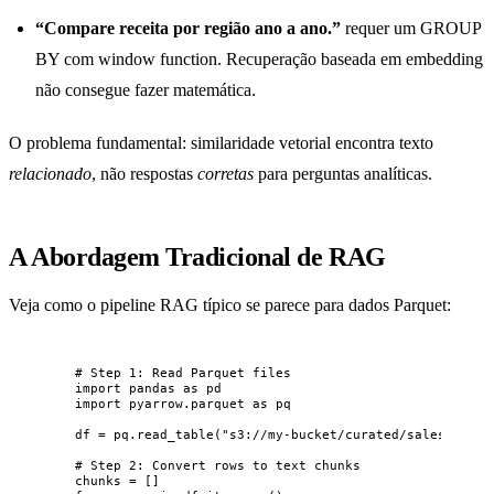
“Compare receita por região ano a ano.”
requer um GROUP
BY com window function. Recuperação baseada em embedding
não consegue fazer matemática.
O problema fundamental: similaridade vetorial encontra texto
relacionado
, não respostas
corretas
para perguntas analíticas.
A Abordagem Tradicional de RAG
Veja como o pipeline RAG típico se parece para dados Parquet:
# Step 1: Read Parquet files
import
 pandas 
as
 pd
import
 pyarrow.parquet 
as
 pq
df 
=
 pq.
read_table
(
"
s3://my-bucket/curated/sales/
"
).
to
# Step 2: Convert rows to text chunks
chunks 
=
[]