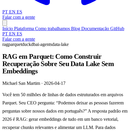
PT
EN
ES
Falar com a gente
Início
Plataforma
Como trabalhamos
Blog
Documentação
GitHub
PT
EN
ES
Falar com a gente
rag
parquet
duckdb
ai-agents
data-lake
RAG em Parquet: Como Construir
Recuperação Sobre Seu Data Lake Sem
Embeddings
Michael San Martim · 2026-04-17
Você tem 50 milhões de linhas de dados estruturados em arquivos
Parquet. Seu CEO pergunta: “Podemos deixar as pessoas fazerem
perguntas sobre nossos dados em português?” A resposta padrão em
2026 é RAG: gerar embeddings de tudo em um banco vetorial,
recuperar chunks relevantes e alimentar um LLM. Para dados