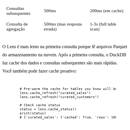
Consultas
500ms
200ms (em cache)
subsequentes
Consulta de
500ms (mas resposta
1-3s (full table
agregação
errada)
scan)
O Lens é mais lento na primeira consulta porque lê arquivos Parquet
do armazenamento na nuvem. Após a primeira consulta, o DuckDB
faz cache dos dados e consultas subsequentes são mais rápidas.
Você também pode fazer cache proativo:
# Pre-warm the cache for tables you know will be queri
lens.
cache_refresh
(
"
curated_sales
"
)
lens.
cache_refresh
(
"
curated_customers
"
)
# Check cache status
status 
=
 lens.
cache_status
()
print
(
status
)
# {'curated_sales': {'cached': True, 'rows': 10000000,