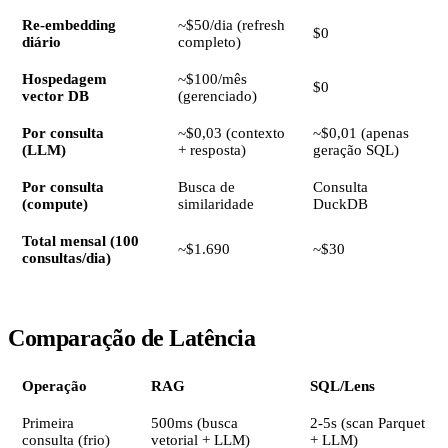
Re-embedding
~$50/dia (refresh
$0
diário
completo)
Hospedagem
~$100/mês
$0
vector DB
(gerenciado)
Por consulta
~$0,03 (contexto
~$0,01 (apenas
(LLM)
+ resposta)
geração SQL)
Por consulta
Busca de
Consulta
(compute)
similaridade
DuckDB
Total mensal (100
~$1.690
~$30
consultas/dia)
Comparação de Latência
Operação
RAG
SQL/Lens
Primeira
500ms (busca
2-5s (scan Parquet
consulta (frio)
vetorial + LLM)
+ LLM)