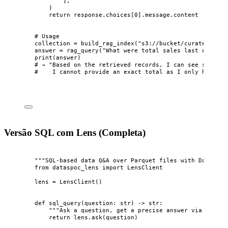
],
)
return
 response.choices[
0
].message.content
# Usage
collection 
=
build_rag_index
(
"
s3://bucket/curated/sale
answer 
=
rag_query
(
"
What were total sales last quarter
print
(
answer
)
# → "Based on the retrieved records, I can see several
#    I cannot provide an exact total as I only have a 
Versão SQL com Lens (Completa)
"""
SQL-based data Q&A over Parquet files with DataSpoc
from
 dataspoc_lens 
import
 LensClient
lens 
=
LensClient
()
def
sql_query
(
question
: 
str
)
 -> 
str
:
"""
Ask a question, get a precise answer via SQL.
""
return
 lens.
ask
(
question
)