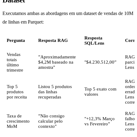
Executamos ambas as abordagens em um dataset de vendas de 10M
de linhas em Parquet:
Resposta
Pergunta
Resposta RAG
Corre
SQL/Lens
Vendas
”Aproximadamente
RAG:
totais
$4,2M baseado na
"$4.230.512,00”
parcia
último
amostra"
Lens:
trimestre
RAG:
Top 5
Listou 5 produtos
orde
Top 5 exato com
produtos
das linhas
errada
valores
por receita
recuperadas
Lens:
corret
RAG:
Taxa de
”Não consigo
"+12,3% Março
falhou
crescimento
calcular pelo
vs Fevereiro”
Lens:
MoM
contexto"
corret