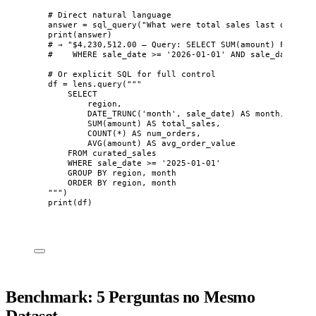
# Direct natural language
answer 
=
sql_query
(
"
What were total sales last quarter
print
(
answer
)
# → "$4,230,512.00 — Query: SELECT SUM(amount) FROM cu
#    WHERE sale_date >= '2026-01-01' AND sale_date < '
# Or explicit SQL for full control
df 
=
 lens.
query
(
"""
SELECT
region,
DATE_TRUNC('month', sale_date) AS month,
SUM(amount) AS total_sales,
COUNT(*) AS num_orders,
AVG(amount) AS avg_order_value
FROM curated_sales
WHERE sale_date >= '2025-01-01'
GROUP BY region, month
ORDER BY region, month
"""
)
print
(
df
)
Benchmark: 5 Perguntas no Mesmo
Dataset