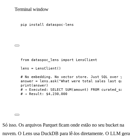
Terminal window
pip
install
dataspoc-lens
from
 dataspoc_lens 
import
 LensClient
lens 
=
LensClient
()
# No embedding. No vector store. Just SQL over your ex
answer 
=
 lens.
ask
(
"
What were total sales last quarter?
print
(
answer
)
# → Executed: SELECT SUM(amount) FROM curated_sales WH
# → Result: $4,230,000
Só isso. Os arquivos Parquet ficam onde estão no seu bucket na
nuvem. O Lens usa DuckDB para lê-los diretamente. O LLM gera