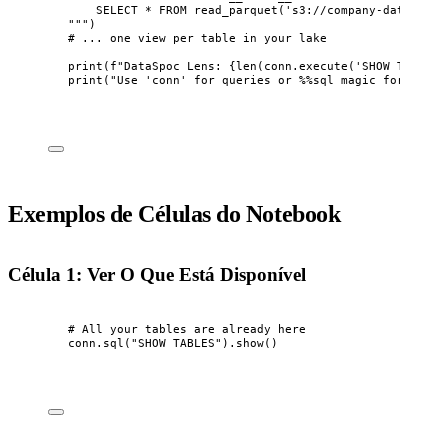
SELECT * FROM read_parquet('s3://company-data-lake
"""
)
# ... one view per table in your lake
print
(
f
"DataSpoc Lens: 
{
len
(
conn.
execute
(
'
SHOW TABLES
'
print
(
"
Use 'conn' for queries or 
%%
sql magic for inlin
Exemplos de Células do Notebook
Célula 1: Ver O Que Está Disponível
# All your tables are already here
conn.
sql
(
"
SHOW TABLES
"
).
show
()