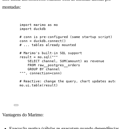
montadas:
import
 marimo 
as
 mo
import
 duckdb
# conn is pre-configured (same startup script)
conn 
=
 duckdb.
connect
()
# ... tables already mounted
# Marimo's built-in SQL support
result 
=
 mo.
sql
(
"""
SELECT channel, SUM(amount) as revenue
FROM raw__postgres__orders
GROUP BY channel
"""
,
connection
=
conn
)
# Reactive: change the query, chart updates automatica
mo.ui.
table
(
result
)
Vantagens do Marimo:
Execução reativa (células re-executam quando dependências