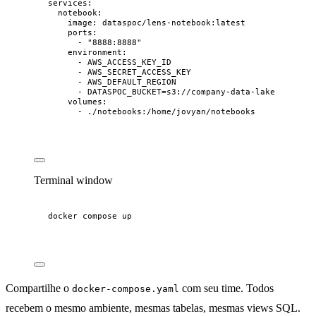
services
:
notebook
:
image
: 
dataspoc/lens-notebook:latest
ports
:
- 
"
8888:8888
"
environment
:
- 
AWS_ACCESS_KEY_ID
- 
AWS_SECRET_ACCESS_KEY
- 
AWS_DEFAULT_REGION
- 
DATASPOC_BUCKET=s3://company-data-lake
volumes
:
- 
./notebooks:/home/jovyan/notebooks
Terminal window
docker
compose
up
Compartilhe o
com seu time. Todos
docker-compose.yaml
recebem o mesmo ambiente, mesmas tabelas, mesmas views SQL.