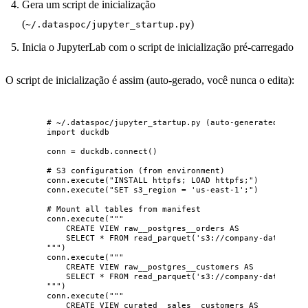
Gera um script de inicialização
(
)
~/.dataspoc/jupyter_startup.py
Inicia o JupyterLab com o script de inicialização pré-carregado
O script de inicialização é assim (auto-gerado, você nunca o edita):
# ~/.dataspoc/jupyter_startup.py (auto-generated)
import
 duckdb
conn 
=
 duckdb.
connect
()
# S3 configuration (from environment)
conn.
execute
(
"
INSTALL httpfs; LOAD httpfs;
"
)
conn.
execute
(
"
SET s3_region = 'us-east-1';
"
)
# Mount all tables from manifest
conn.
execute
(
"""
CREATE VIEW raw__postgres__orders AS
SELECT * FROM read_parquet('s3://company-data-lake
"""
)
conn.
execute
(
"""
CREATE VIEW raw__postgres__customers AS
SELECT * FROM read_parquet('s3://company-data-lake
"""
)
conn.
execute
(
"""
CREATE VIEW curated__sales__customers AS