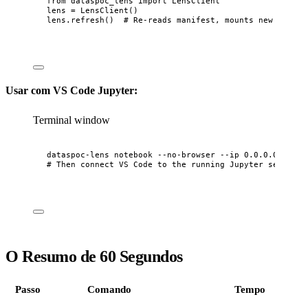
from
 dataspoc_lens 
import
 LensClient
lens 
=
LensClient
()
lens.
refresh
()  
# Re-reads manifest, mounts new tables
Usar com VS Code Jupyter:
Terminal window
dataspoc-lens
notebook
--no-browser
--ip
0.0.0.0
# Then connect VS Code to the running Jupyter server
O Resumo de 60 Segundos
Passo
Comando
Tempo