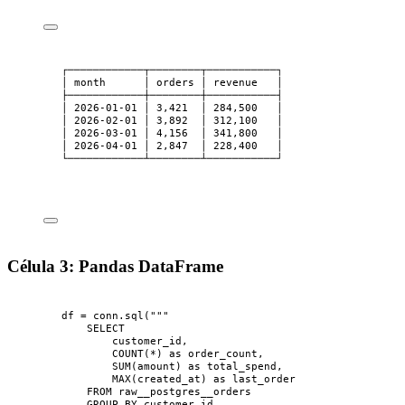
┌────────────┬────────┬───────────┐
│ month      │ orders │ revenue   │
├────────────┼────────┼───────────┤
│ 2026-01-01 │ 3,421  │ 284,500   │
│ 2026-02-01 │ 3,892  │ 312,100   │
│ 2026-03-01 │ 4,156  │ 341,800   │
│ 2026-04-01 │ 2,847  │ 228,400   │
└────────────┴────────┴───────────┘
Célula 3: Pandas DataFrame
df 
=
 conn.
sql
(
"""
SELECT
customer_id,
COUNT(*) as order_count,
SUM(amount) as total_spend,
MAX(created_at) as last_order
FROM raw__postgres__orders
GROUP BY customer_id