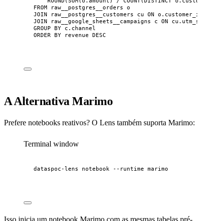
ROUND
(
SUM
(
o.amount
)
/
COUNT
(
DISTINCT o.customer_id
FROM
 raw__postgres__orders o
JOIN
 raw__postgres__customers cu 
ON
 o.customer_id 
=
 cu
JOIN
 raw__google_sheets__campaigns c 
ON
 cu.utm_source 
GROUP
BY
 c.channel
ORDER
BY
 revenue 
DESC
A Alternativa Marimo
Prefere notebooks reativos? O Lens também suporta Marimo:
Terminal window
dataspoc-lens
notebook
--runtime
marimo
Isso inicia um notebook Marimo com as mesmas tabelas pré-