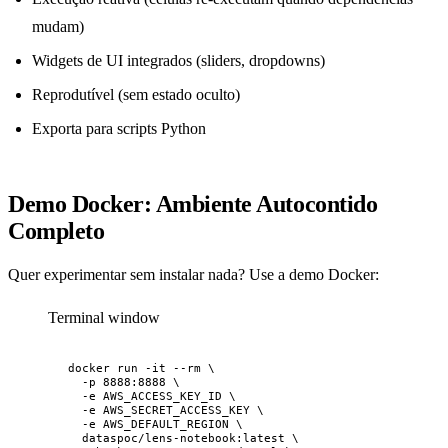
mudam)
Widgets de UI integrados (sliders, dropdowns)
Reprodutível (sem estado oculto)
Exporta para scripts Python
Demo Docker: Ambiente Autocontido
Completo
Quer experimentar sem instalar nada? Use a demo Docker:
Terminal window
docker
run
-it
--rm
\
-p
8888:8888
\
-e
AWS_ACCESS_KEY_ID
\
-e
AWS_SECRET_ACCESS_KEY
\
-e
AWS_DEFAULT_REGION
\
dataspoc/lens-notebook:latest
\