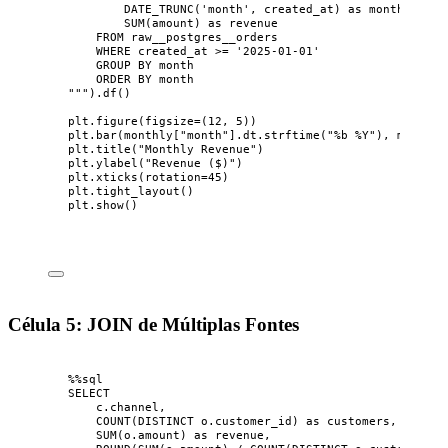
DATE_TRUNC('month', created_at) as month,
SUM(amount) as revenue
FROM raw__postgres__orders
WHERE created_at >= '2025-01-01'
GROUP BY month
ORDER BY month
"""
).
df
()
plt.
figure
(
figsize
=
(
12
, 
5
)
)
plt.
bar
(
monthly
[
"
month
"
]
.dt.
strftime
(
"
%b
 %Y
"
)
,
 monthly
plt.
title
(
"
Monthly Revenue
"
)
plt.
ylabel
(
"
Revenue ($)
"
)
plt.
xticks
(
rotation
=
45
)
plt.
tight_layout
()
plt.
show
()
Célula 5: JOIN de Múltiplas Fontes
%%
sql
SELECT
c.channel,
COUNT
(
DISTINCT o.customer_id
) 
as
 customers,
SUM
(
o.amount
) 
as
 revenue,