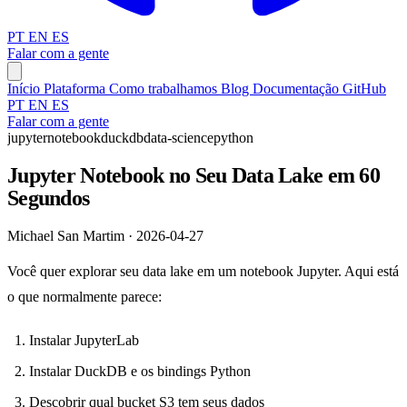
PT
EN
ES
Falar com a gente
Início
Plataforma
Como trabalhamos
Blog
Documentação
GitHub
PT
EN
ES
Falar com a gente
jupyter
notebook
duckdb
data-science
python
Jupyter Notebook no Seu Data Lake em 60
Segundos
Michael San Martim · 2026-04-27
Você quer explorar seu data lake em um notebook Jupyter. Aqui está
o que normalmente parece:
Instalar JupyterLab
Instalar DuckDB e os bindings Python
Descobrir qual bucket S3 tem seus dados