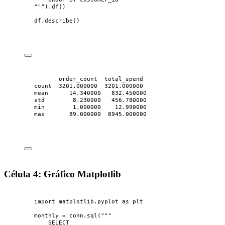
"""
).
df
()
df.
describe
()
order_count  total_spend
count  3201.000000  3201.000000
mean      14.340000   832.450000
std        8.230000   456.780000
min        1.000000    12.990000
max       89.000000  8945.000000
Célula 4: Gráfico Matplotlib
import
 matplotlib.pyplot 
as
 plt
monthly 
=
 conn.
sql
(
"""
SELECT