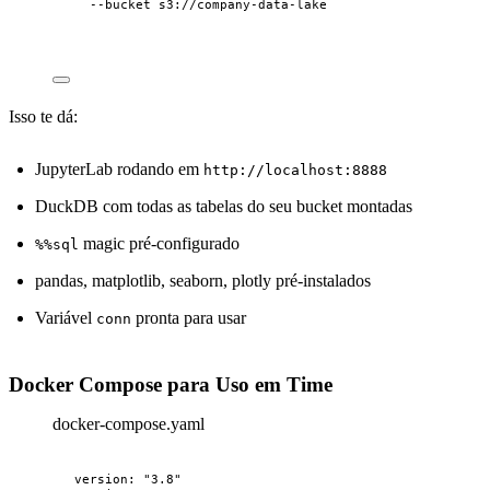
--bucket
s3://company-data-lake
Isso te dá:
JupyterLab rodando em
http://localhost:8888
DuckDB com todas as tabelas do seu bucket montadas
magic pré-configurado
%%sql
pandas, matplotlib, seaborn, plotly pré-instalados
Variável
pronta para usar
conn
Docker Compose para Uso em Time
docker-compose.yaml
version
: 
"
3.8
"