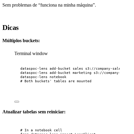
Sem problemas de “funciona na minha máquina”.
Dicas
Múltiplos buckets:
Terminal window
dataspoc-lens
add-bucket
sales
s3://company-sales
dataspoc-lens
add-bucket
marketing
s3://company-market
dataspoc-lens
notebook
# Both buckets' tables are mounted
Atualizar tabelas sem reiniciar:
# In a notebook cell