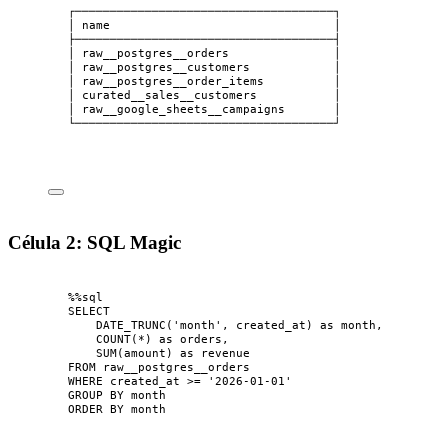
┌─────────────────────────────────────┐
│ name                                │
├─────────────────────────────────────┤
│ raw__postgres__orders               │
│ raw__postgres__customers            │
│ raw__postgres__order_items          │
│ curated__sales__customers           │
│ raw__google_sheets__campaigns       │
└─────────────────────────────────────┘
Célula 2: SQL Magic
%%
sql
SELECT
DATE_TRUNC
(
'
month
'
,
 created_at
) 
as
 month,
COUNT
(
*
) 
as
 orders,
SUM
(
amount
) 
as
 revenue
FROM
 raw__postgres__orders
WHERE
 created_at 
>=
'
2026-01-01
'
GROUP
BY
 month
ORDER
BY
 month