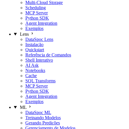
Multi-Cloud Storage
Scheduling
MCP Server
Python SDK
Agent Integration
Exemplos
Lens
DataSpoc Lens
Instalação
Quickstart
Referência de Comandos
Shell Interativo
AI Ask
Notebooks
Cache
SQL Transforms
MCP Server
Python SDK
Agent Integration
Exemplos
ML
DataSpoc ML
Treinando Modelos
Gerando Predições
Gerenciamento de Modelos