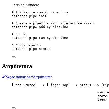
Terminal window
# Initialize config directory
dataspoc-pipe
init
# Create a pipeline with interactive wizard
dataspoc-pipe
add
my-pipeline
# Run it
dataspoc-pipe
run
my-pipeline
# Check results
dataspoc-pipe
status
Arquitetura
Seção intitulada “Arquitetura”
[Data Source] --> [Singer Tap] --> stdout --> [Pip
manife
state.
logs/