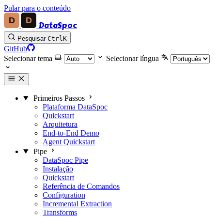
Pular para o conteúdo
DataSpoc
Pesquisar
Ctrl
K
GitHub
Selecionar tema
Selecionar língua
Primeiros Passos
Plataforma DataSpoc
Quickstart
Arquitetura
End-to-End Demo
Agent Quickstart
Pipe
DataSpoc Pipe
Instalação
Quickstart
Referência de Comandos
Configuration
Incremental Extraction
Transforms