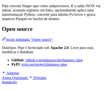
Pipe executa Singer taps como subprocessos, lê a saída JSON via
stdout, acumula registros em lotes, opcionalmente aplica uma
transformação Python, converte para tabelas PyArrow e grava
arquivos Parquet no bucket de destino.
Open source
Seção intitulada “Open source”
DataSpoc Pipe é licenciado sob
Apache 2.0
. Livre para usar,
modificar e distribuir.
GitHub
:
github.com/dataspoclab/dataspoc-pipe
PyPI
:
pypi.org/project/dataspoc-pipe
Anterior
Agent Quickstart
Próximo
Instalação