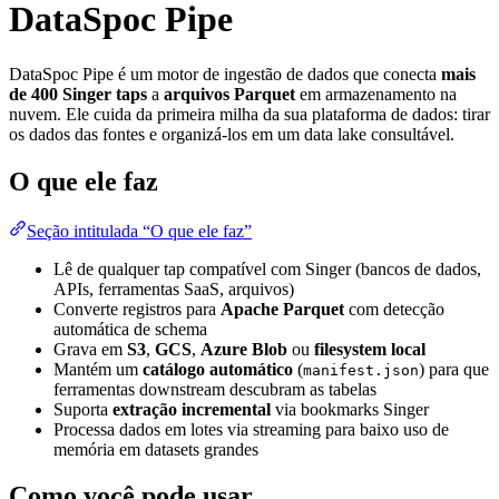
DataSpoc Pipe
DataSpoc Pipe é um motor de ingestão de dados que conecta
mais
de 400 Singer taps
a
arquivos Parquet
em armazenamento na
nuvem. Ele cuida da primeira milha da sua plataforma de dados: tirar
os dados das fontes e organizá-los em um data lake consultável.
O que ele faz
Seção intitulada “O que ele faz”
Lê de qualquer tap compatível com Singer (bancos de dados,
APIs, ferramentas SaaS, arquivos)
Converte registros para
Apache Parquet
com detecção
automática de schema
Grava em
S3
,
GCS
,
Azure Blob
ou
filesystem local
Mantém um
catálogo automático
(
) para que
manifest.json
ferramentas downstream descubram as tabelas
Suporta
extração incremental
via bookmarks Singer
Processa dados em lotes via streaming para baixo uso de
memória em datasets grandes
Como você pode usar