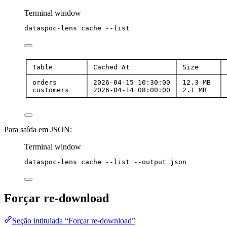
Terminal window
dataspoc-lens
cache
--list
┌──────────────┬─────────────────────┬──────────┬─
│ Table        │ Cached At           │ Size     │ 
├──────────────┼─────────────────────┼──────────┼─
│ orders       │ 2026-04-15 10:30:00 │ 12.3 MB  │ 
│ customers    │ 2026-04-14 08:00:00 │ 2.1 MB   │ 
└──────────────┴─────────────────────┴──────────┴─
Para saída em JSON:
Terminal window
dataspoc-lens
cache
--list
--output
json
Forçar re-download
Seção intitulada “Forçar re-download”