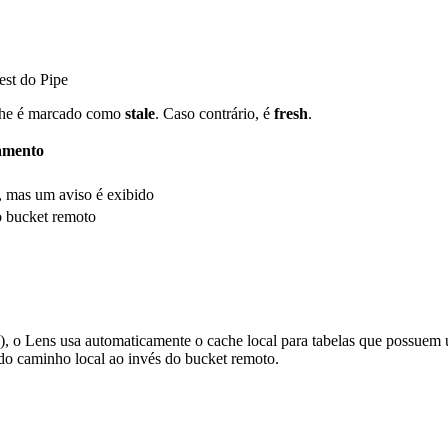
est do Pipe
ache é marcado como
stale
. Caso contrário, é
fresh
.
amento
, mas um aviso é exibido
o bucket remoto
, o Lens usa automaticamente o cache local para tabelas que possuem 
o caminho local ao invés do bucket remoto.