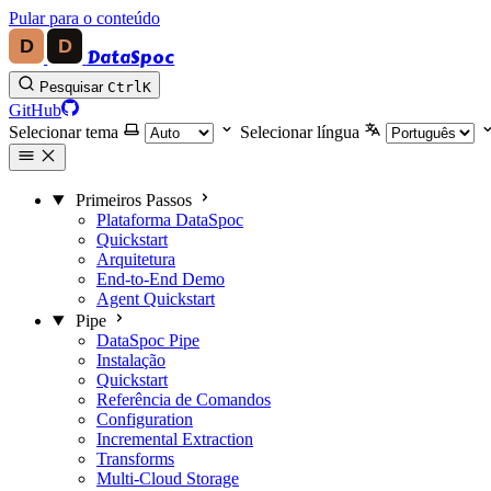
Pular para o conteúdo
DataSpoc
Pesquisar
Ctrl
K
GitHub
Selecionar tema
Selecionar língua
Primeiros Passos
Plataforma DataSpoc
Quickstart
Arquitetura
End-to-End Demo
Agent Quickstart
Pipe
DataSpoc Pipe
Instalação
Quickstart
Referência de Comandos
Configuration
Incremental Extraction
Transforms
Multi-Cloud Storage