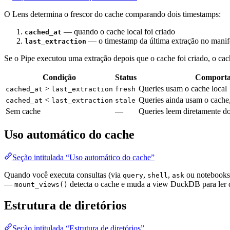
O Lens determina o frescor do cache comparando dois timestamps:
— quando o cache local foi criado
cached_at
— o timestamp da última extração no manif
last_extraction
Se o Pipe executou uma extração depois que o cache foi criado, o c
Condição
Status
Comport
>
Queries usam o cache local
cached_at
last_extraction
fresh
<
Queries ainda usam o cache
cached_at
last_extraction
stale
Sem cache
—
Queries leem diretamente d
Uso automático do cache
Seção intitulada “Uso automático do cache”
Quando você executa consultas (via
,
,
ou notebooks)
query
shell
ask
—
detecta o cache e muda a view DuckDB para ler d
mount_views()
Estrutura de diretórios
Seção intitulada “Estrutura de diretórios”