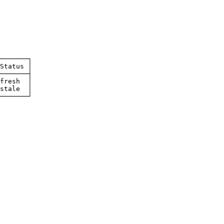
───────┐
Status │
───────┤
fresh  │
stale  │
───────┘