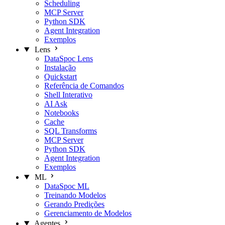
Scheduling
MCP Server
Python SDK
Agent Integration
Exemplos
Lens
DataSpoc Lens
Instalação
Quickstart
Referência de Comandos
Shell Interativo
AI Ask
Notebooks
Cache
SQL Transforms
MCP Server
Python SDK
Agent Integration
Exemplos
ML
DataSpoc ML
Treinando Modelos
Gerando Predições
Gerenciamento de Modelos
Agentes