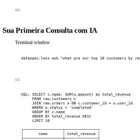
Sua Primeira Consulta com IA
Terminal window
dataspoc-lens
ask
"
what are our top 10 customers by re
SQL: SELECT c.name, SUM(o.amount) as total_revenue
FROM raw.customers c
JOIN raw.orders o ON c.customer_id = o.user_id
WHERE o.status = 'completed'
GROUP BY c.name
ORDER BY total_revenue DESC
LIMIT 10
┌──────────────────┬───────────────┐
│       name       │ total_revenue │
├──────────────────┼───────────────┤