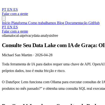
PT
EN
ES
Falar com a gente
Início
Plataforma
Como trabalhamos
Blog
Documentação
GitHub
PT
EN
ES
Falar com a gente
ollama
local-ai
privacy
data-analysis
free
Consulte Seu Data Lake com IA de Graça: O
Michael San Martim · 2026-04-28
Toda ferramenta de IA para dados requer uma chave de API. OpenAI co
próprios dados, isso é muita fricção e risco.
O DataSpoc Lens funciona com Ollama para executar consultas de IA i
produtos no mês passado?” e obtenha uma consulta SQL real executad