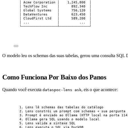
│ Acme Corporation │    1,245,800  │
│ TechFlow Inc     │      892,340  │
│ Global Systems   │      756,120  │
│ DataVentures     │      623,450  │
│ CloudFirst Ltd   │      589,200  │
│ ...              │          ...  │
└──────────────────┴───────────────┘
O modelo leu os schemas das suas tabelas, gerou uma consulta SQL D
Como Funciona Por Baixo dos Panos
Quando você executa
, eis o que acontece:
dataspoc-lens ask
1. Lens lê schemas das tabelas do catálogo
2. Lens constrói um prompt com schemas + sua pergunta
3. Prompt é enviado ao Ollama (HTTP local na porta 114
4. Ollama gera SQL usando o modelo local
5. Lens valida a sintaxe SQL
6. Lens executa o SQL via DuckDB