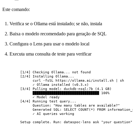
Este comando:
Verifica se o Ollama está instalado; se não, instala
Baixa o modelo recomendado para geração de SQL
Configura o Lens para usar o modelo local
Executa uma consulta de teste para verificar
[1/4] Checking Ollama... not found
[2/4] Installing Ollama...
curl -fsSL https://ollama.ai/install.sh | sh
✓ Ollama installed (v0.3.x)
[3/4] Pulling model: duckdb-nsql:7b (4.1 GB)
████████████████████████████████ 100%
✓ Model ready
[4/4] Running test query...
Question: "How many tables are available?"
Generated SQL: SELECT COUNT(*) FROM information_
✓ AI queries working
Setup complete. Run: dataspoc-lens ask "your question"