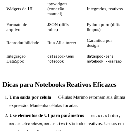
ipywidgets
Widgets de UI
(conexão
Integrados, reativos
manual)
Formato de
JSON (diffs
Python puro (diffs
arquivo
ruins)
limpos)
Garantida por
Reprodutibilidade
Run All e torcer
design
Integração
dataspoc-lens
dataspoc-lens
DataSpoc
notebook
notebook --marimo
Dicas para Notebooks Reativos Eficazes
Uma saída por célula
— Células Marimo retornam sua última
expressão. Mantenha células focadas.
Use elementos de UI para parâmetros
—
,
mo.ui.slider
,
são todos reativos. Use-os em
mo.ui.dropdown
mo.ui.text