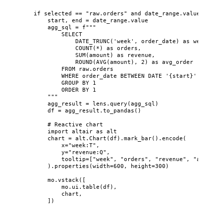
if
 selected 
==
"
raw.orders
"
and
 date_range.value:
start, end 
=
 date_range.value
agg_sql 
=
f
"""
SELECT
DATE_TRUNC('week', order_date) as week,
COUNT(*) as orders,
SUM(amount) as revenue,
ROUND(AVG(amount), 2) as avg_order
FROM raw.orders
WHERE order_date BETWEEN DATE '
{
start
}
' AND DA
GROUP BY 1
ORDER BY 1
"""
agg_result 
=
 lens.
query
(
agg_sql
)
df 
=
 agg_result.
to_pandas
()
# Reactive chart
import
 altair 
as
 alt
chart 
=
 alt.
Chart
(
df
).
mark_bar
().
encode
(
x
=
"
week:T
"
,
y
=
"
revenue:Q
"
,
tooltip
=
[
"
week
"
, 
"
orders
"
, 
"
revenue
"
, 
"
avg_ord
).
properties
(
width
=
600
,
height
=
300
)
mo.
vstack
(
[
mo.ui.
table
(
df
)
,
chart,
]
)