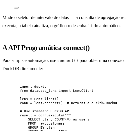
Mude o seletor de intervalo de datas — a consulta de agregação re-
executa, a tabela atualiza, o gráfico redesenha. Tudo automático.
A API Programática connect()
Para scripts e automação, use
para obter uma conexão
connect()
DuckDB diretamente:
import
 duckdb
from
 dataspoc_lens 
import
 LensClient
lens 
=
LensClient
()
conn 
=
 lens.
connect
()  
# Returns a duckdb.DuckDBPyConn
# Use standard DuckDB API
result 
=
 conn.
execute
(
"""
SELECT plan, COUNT(*) as users
FROM raw.customers
GROUP BY plan