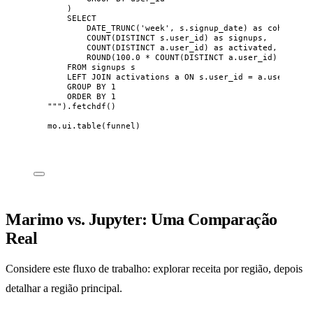
)
SELECT
DATE_TRUNC('week', s.signup_date) as cohort_we
COUNT(DISTINCT s.user_id) as signups,
COUNT(DISTINCT a.user_id) as activated,
ROUND(100.0 * COUNT(DISTINCT a.user_id) / COUN
FROM signups s
LEFT JOIN activations a ON s.user_id = a.user_id
GROUP BY 1
ORDER BY 1
"""
).
fetchdf
()
mo.ui.
table
(
funnel
)
Marimo vs. Jupyter: Uma Comparação
Real
Considere este fluxo de trabalho: explorar receita por região, depois
detalhar a região principal.