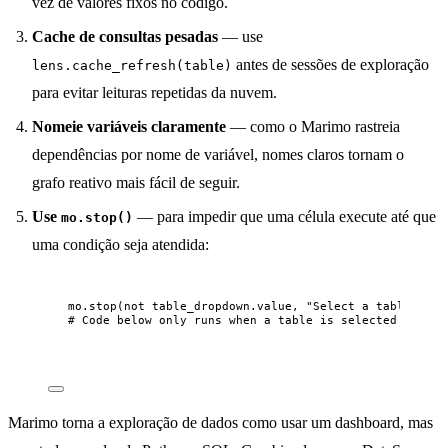
vez de valores fixos no código.
Cache de consultas pesadas
— use
antes de sessões de exploração
lens.cache_refresh(table)
para evitar leituras repetidas da nuvem.
Nomeie variáveis claramente
— como o Marimo rastreia
dependências por nome de variável, nomes claros tornam o
grafo reativo mais fácil de seguir.
Use
— para impedir que uma célula execute até que
mo.stop()
uma condição seja atendida:
mo.
stop
(
not
 table_dropdown.value
,
"
Select a table abov
# Code below only runs when a table is selected
Marimo torna a exploração de dados como usar um dashboard, mas