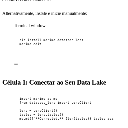
Alternativamente, instale e inicie manualmente:
Terminal window
pip
install
marimo
dataspoc-lens
marimo
edit
Célula 1: Conectar ao Seu Data Lake
import
 marimo 
as
 mo
from
 dataspoc_lens 
import
 LensClient
lens 
=
LensClient
()
tables 
=
 lens.
tables
()
mo.
md
(
f
"**Connected.** 
{
len
(
tables
)
}
 tables available.