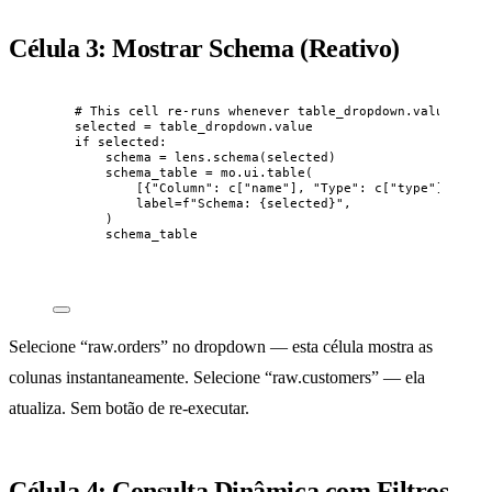
Célula 3: Mostrar Schema (Reativo)
# This cell re-runs whenever table_dropdown.value chan
selected 
=
 table_dropdown.value
if
 selected:
schema 
=
 lens.
schema
(
selected
)
schema_table 
=
 mo.ui.
table
(
[
{
"
Column
"
: c
[
"
name
"
]
, 
"
Type
"
: c
[
"
type
"
]
} 
for
 
label
=
f
"Schema: 
{selected}
"
,
)
schema_table
Selecione “raw.orders” no dropdown — esta célula mostra as
colunas instantaneamente. Selecione “raw.customers” — ela
atualiza. Sem botão de re-executar.
Célula 4: Consulta Dinâmica com Filtros