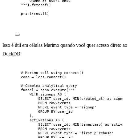
ORDER BY users DESC
"""
).
fetchdf
()
print
(
result
)
Isso é útil em células Marimo quando você quer acesso direto ao
DuckDB:
# Marimo cell using connect()
conn 
=
 lens.
connect
()
# Complex analytical query
funnel 
=
 conn.
execute
(
"""
WITH signups AS (
SELECT user_id, MIN(created_at) as signup_date
FROM raw.events
WHERE event_type = 'signup'
GROUP BY user_id
),
activations AS (
SELECT user_id, MIN(timestamp) as activation_d
FROM raw.events
WHERE event_type = 'first_purchase'
GROUP BY user_id