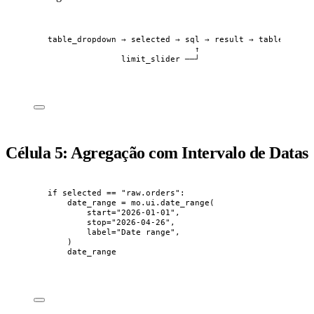
table_dropdown → selected → sql → result → table displ
↑
limit_slider ──┘
Célula 5: Agregação com Intervalo de Datas
if
 selected 
==
"
raw.orders
"
:
date_range 
=
 mo.ui.
date_range
(
start
=
"
2026-01-01
"
,
stop
=
"
2026-04-26
"
,
label
=
"
Date range
"
,
)
date_range