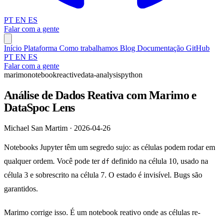
PT
EN
ES
Falar com a gente
Início
Plataforma
Como trabalhamos
Blog
Documentação
GitHub
PT
EN
ES
Falar com a gente
marimo
notebook
reactive
data-analysis
python
Análise de Dados Reativa com Marimo e
DataSpoc Lens
Michael San Martim · 2026-04-26
Notebooks Jupyter têm um segredo sujo: as células podem rodar em
qualquer ordem. Você pode ter
definido na célula 10, usado na
df
célula 3 e sobrescrito na célula 7. O estado é invisível. Bugs são
garantidos.
Marimo corrige isso. É um notebook reativo onde as células re-