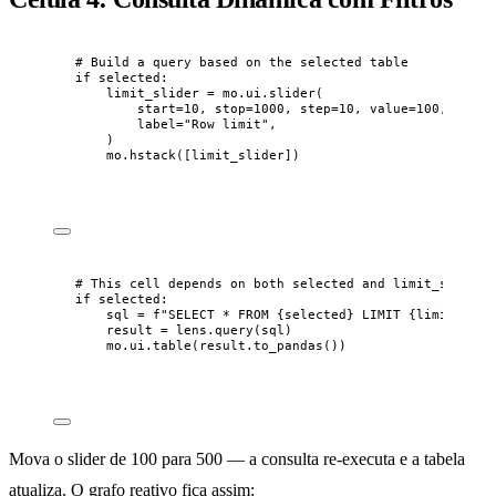
# Build a query based on the selected table
if
 selected:
limit_slider 
=
 mo.ui.
slider
(
start
=
10
,
stop
=
1000
,
step
=
10
,
value
=
100
,
label
=
"
Row limit
"
,
)
mo.
hstack
(
[
limit_slider
]
)
# This cell depends on both selected and limit_slider
if
 selected:
sql 
=
f
"SELECT * FROM 
{
selected
}
 LIMIT 
{
limit_slid
result 
=
 lens.
query
(
sql
)
mo.ui.
table
(
result.
to_pandas
())
Mova o slider de 100 para 500 — a consulta re-executa e a tabela
atualiza. O grafo reativo fica assim: