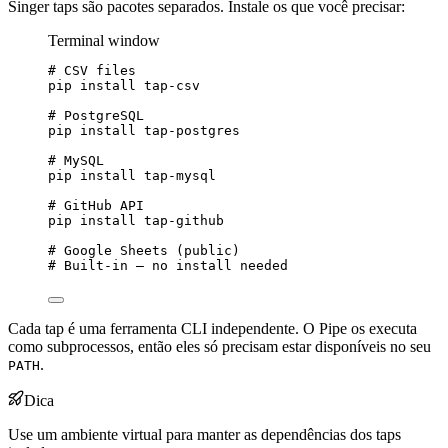
Singer taps são pacotes separados. Instale os que você precisar:
Terminal window
# CSV files
pip
install
tap-csv
# PostgreSQL
pip
install
tap-postgres
# MySQL
pip
install
tap-mysql
# GitHub API
pip
install
tap-github
# Google Sheets (public)
# Built-in — no install needed
Cada tap é uma ferramenta CLI independente. O Pipe os executa
como subprocessos, então eles só precisam estar disponíveis no seu
.
PATH
Dica
Use um ambiente virtual para manter as dependências dos taps