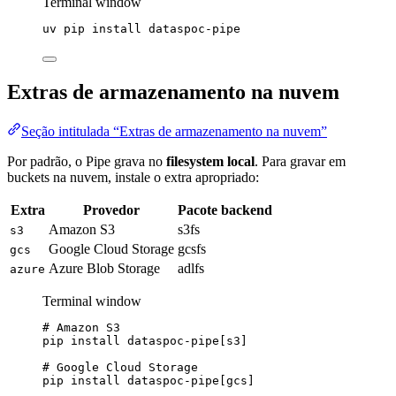
Terminal window
uv
pip
install
dataspoc-pipe
Extras de armazenamento na nuvem
Seção intitulada “Extras de armazenamento na nuvem”
Por padrão, o Pipe grava no
filesystem local
. Para gravar em
buckets na nuvem, instale o extra apropriado:
Extra
Provedor
Pacote backend
Amazon S3
s3fs
s3
Google Cloud Storage
gcsfs
gcs
Azure Blob Storage
adlfs
azure
Terminal window
# Amazon S3
pip
install
dataspoc-pipe[s3]
# Google Cloud Storage
pip
install
dataspoc-pipe[gcs]