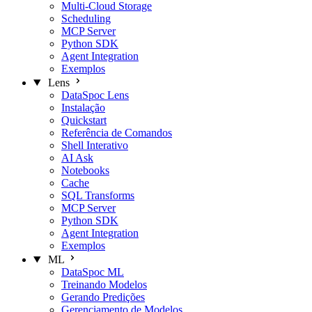
Multi-Cloud Storage
Scheduling
MCP Server
Python SDK
Agent Integration
Exemplos
Lens
DataSpoc Lens
Instalação
Quickstart
Referência de Comandos
Shell Interativo
AI Ask
Notebooks
Cache
SQL Transforms
MCP Server
Python SDK
Agent Integration
Exemplos
ML
DataSpoc ML
Treinando Modelos
Gerando Predições
Gerenciamento de Modelos