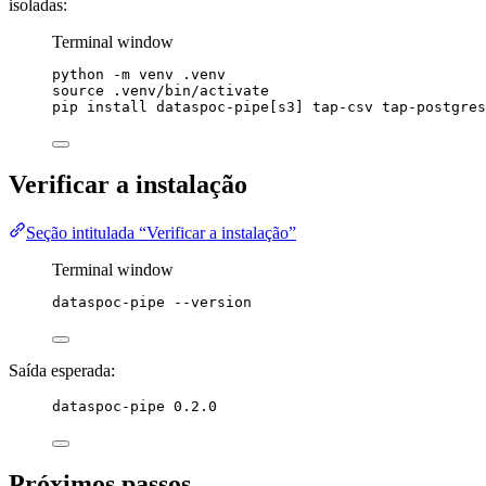
isoladas:
Terminal window
python
-m
venv
.venv
source
.venv/bin/activate
pip
install
dataspoc-pipe[s3]
tap-csv
tap-postgres
Verificar a instalação
Seção intitulada “Verificar a instalação”
Terminal window
dataspoc-pipe
--version
Saída esperada:
dataspoc-pipe 0.2.0
Próximos passos