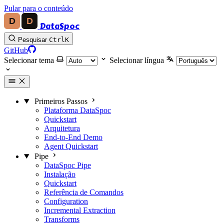
Pular para o conteúdo
DataSpoc
Pesquisar
Ctrl
K
GitHub
Selecionar tema
Selecionar língua
Primeiros Passos
Plataforma DataSpoc
Quickstart
Arquitetura
End-to-End Demo
Agent Quickstart
Pipe
DataSpoc Pipe
Instalação
Quickstart
Referência de Comandos
Configuration
Incremental Extraction
Transforms