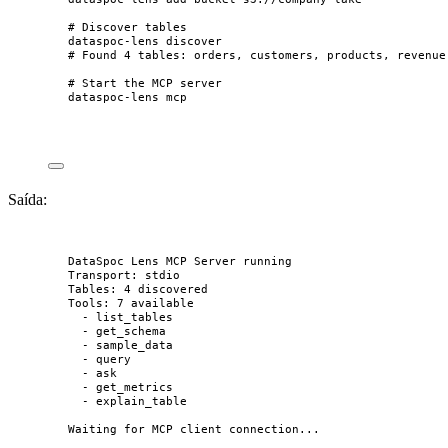
# Discover tables
dataspoc-lens
discover
# Found 4 tables: orders, customers, products, revenue
# Start the MCP server
dataspoc-lens
mcp
Saída:
DataSpoc Lens MCP Server running
Transport: stdio
Tables: 4 discovered
Tools: 7 available
- list_tables
- get_schema
- sample_data
- query
- ask
- get_metrics
- explain_table
Waiting for MCP client connection...