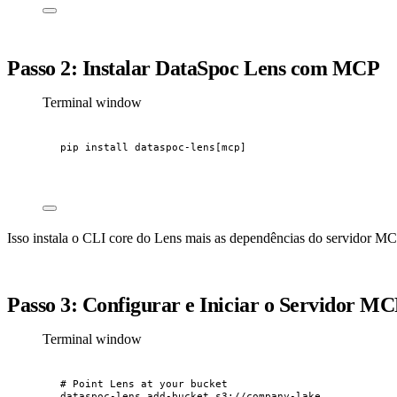
Passo 2: Instalar DataSpoc Lens com MCP
Terminal window
pip
install
dataspoc-lens[mcp]
Isso instala o CLI core do Lens mais as dependências do servidor MC
Passo 3: Configurar e Iniciar o Servidor M
Terminal window
# Point Lens at your bucket
dataspoc-lens
add-bucket
s3://company-lake