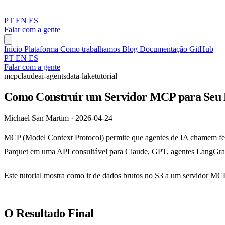
PT
EN
ES
Falar com a gente
Início
Plataforma
Como trabalhamos
Blog
Documentação
GitHub
PT
EN
ES
Falar com a gente
mcp
claude
ai-agents
data-lake
tutorial
Como Construir um Servidor MCP para Seu 
Michael San Martim · 2026-04-24
MCP (Model Context Protocol) permite que agentes de IA chamem fe
Parquet em uma API consultável para Claude, GPT, agentes LangGra
Este tutorial mostra como ir de dados brutos no S3 a um servidor MC
O Resultado Final