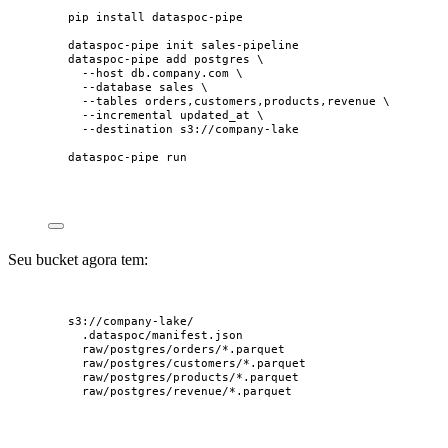
pip
install
dataspoc-pipe
dataspoc-pipe
init
sales-pipeline
dataspoc-pipe
add
postgres
\
--host
db.company.com
\
--database
sales
\
--tables
orders,customers,products,revenue
\
--incremental
updated_at
\
--destination
s3://company-lake
dataspoc-pipe
run
Seu bucket agora tem:
s3://company-lake/
.dataspoc/manifest.json
raw/postgres/orders/*.parquet
raw/postgres/customers/*.parquet
raw/postgres/products/*.parquet
raw/postgres/revenue/*.parquet