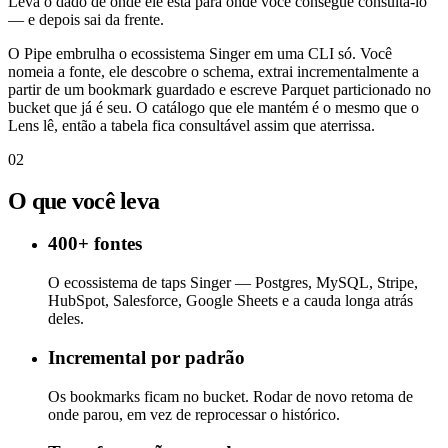
Leva o dado de onde ele está para onde você consegue consultá-lo
— e depois sai da frente.
O Pipe embrulha o ecossistema Singer em uma CLI só. Você
nomeia a fonte, ele descobre o schema, extrai incrementalmente a
partir de um bookmark guardado e escreve Parquet particionado no
bucket que já é seu. O catálogo que ele mantém é o mesmo que o
Lens lê, então a tabela fica consultável assim que aterrissa.
02
O que você leva
400+ fontes
O ecossistema de taps Singer — Postgres, MySQL, Stripe,
HubSpot, Salesforce, Google Sheets e a cauda longa atrás
deles.
Incremental por padrão
Os bookmarks ficam no bucket. Rodar de novo retoma de
onde parou, em vez de reprocessar o histórico.