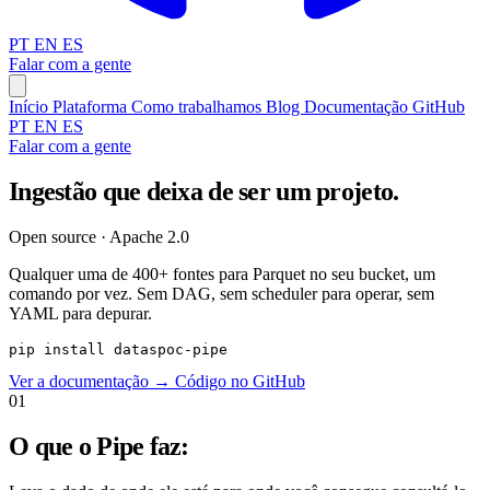
PT
EN
ES
Falar com a gente
Início
Plataforma
Como trabalhamos
Blog
Documentação
GitHub
PT
EN
ES
Falar com a gente
Ingestão que deixa de ser um projeto.
Open source · Apache 2.0
Qualquer uma de 400+ fontes para Parquet no seu bucket, um
comando por vez. Sem DAG, sem scheduler para operar, sem
YAML para depurar.
pip install dataspoc-pipe
Ver a documentação
→
Código no GitHub
01
O que o Pipe faz: