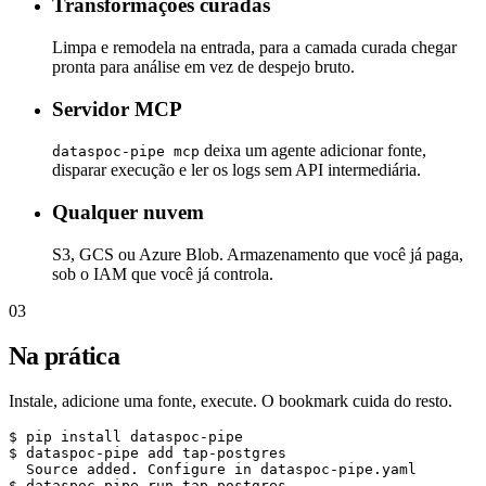
Transformações curadas
Limpa e remodela na entrada, para a camada curada chegar
pronta para análise em vez de despejo bruto.
Servidor MCP
deixa um agente adicionar fonte,
dataspoc-pipe mcp
disparar execução e ler os logs sem API intermediária.
Qualquer nuvem
S3, GCS ou Azure Blob. Armazenamento que você já paga,
sob o IAM que você já controla.
03
Na prática
Instale, adicione uma fonte, execute. O bookmark cuida do resto.
$ pip install dataspoc-pipe

$ dataspoc-pipe add tap-postgres

  Source added. Configure in dataspoc-pipe.yaml

$ dataspoc-pipe run tap-postgres
