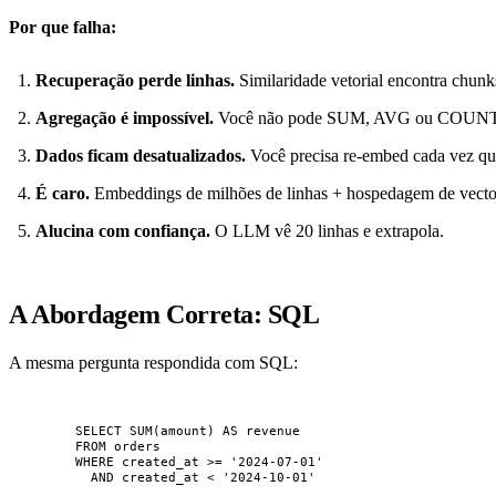
Por que falha:
Recuperação perde linhas.
Similaridade vetorial encontra chun
Agregação é impossível.
Você não pode SUM, AVG ou COUNT a pa
Dados ficam desatualizados.
Você precisa re-embed cada vez q
É caro.
Embeddings de milhões de linhas + hospedagem de vect
Alucina com confiança.
O LLM vê 20 linhas e extrapola.
A Abordagem Correta: SQL
A mesma pergunta respondida com SQL:
SELECT
SUM
(amount) 
AS
 revenue
FROM
 orders
WHERE
 created_at 
>=
'
2024-07-01
'
AND
 created_at 
<
'
2024-10-01
'