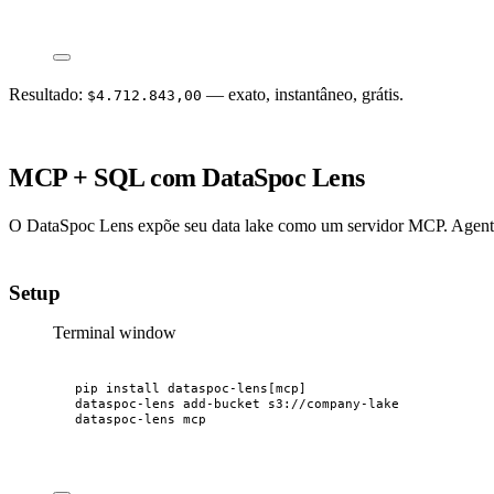
Resultado:
— exato, instantâneo, grátis.
$4.712.843,00
MCP + SQL com DataSpoc Lens
O DataSpoc Lens expõe seu data lake como um servidor MCP. Agentes
Setup
Terminal window
pip
install
dataspoc-lens[mcp]
dataspoc-lens
add-bucket
s3://company-lake
dataspoc-lens
mcp