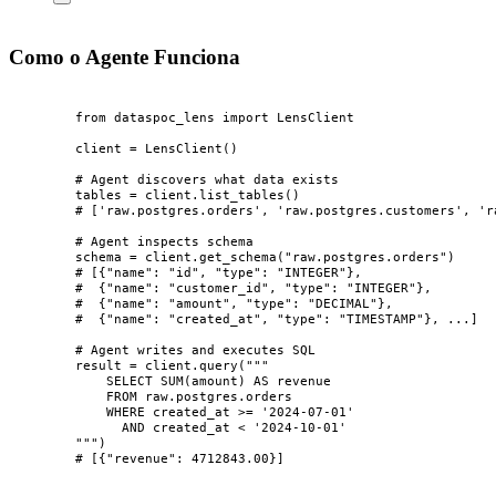
Como o Agente Funciona
from
 dataspoc_lens 
import
 LensClient
client 
=
LensClient
()
# Agent discovers what data exists
tables 
=
 client.
list_tables
()
# ['raw.postgres.orders', 'raw.postgres.customers', 'r
# Agent inspects schema
schema 
=
 client.
get_schema
(
"
raw.postgres.orders
"
)
# [{"name": "id", "type": "INTEGER"},
#  {"name": "customer_id", "type": "INTEGER"},
#  {"name": "amount", "type": "DECIMAL"},
#  {"name": "created_at", "type": "TIMESTAMP"}, ...]
# Agent writes and executes SQL
result 
=
 client.
query
(
"""
SELECT SUM(amount) AS revenue
FROM raw.postgres.orders
WHERE created_at >= '2024-07-01'
AND created_at < '2024-10-01'
"""
)
# [{"revenue": 4712843.00}]