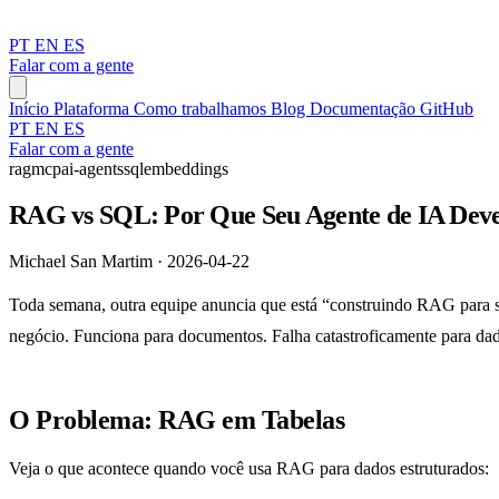
PT
EN
ES
Falar com a gente
Início
Plataforma
Como trabalhamos
Blog
Documentação
GitHub
PT
EN
ES
Falar com a gente
rag
mcp
ai-agents
sql
embeddings
RAG vs SQL: Por Que Seu Agente de IA Deve
Michael San Martim · 2026-04-22
Toda semana, outra equipe anuncia que está “construindo RAG para 
negócio. Funciona para documentos. Falha catastroficamente para dad
O Problema: RAG em Tabelas
Veja o que acontece quando você usa RAG para dados estruturados: