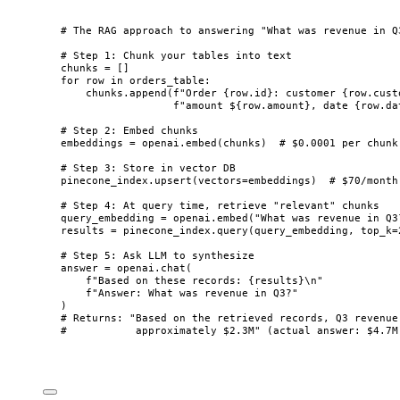
# The RAG approach to answering "What was revenue in Q
# Step 1: Chunk your tables into text
chunks 
=
[]
for
 row 
in
 orders_table:
chunks.
append
(
f
"Order 
{row.id}
: customer 
{row.cust
f
"amount $
{row.amount}
, date 
{row.da
# Step 2: Embed chunks
embeddings 
=
 openai.
embed
(
chunks
)  
# $0.0001 per chunk
# Step 3: Store in vector DB
pinecone_index.
upsert
(
vectors
=
embeddings
)  
# $70/month
# Step 4: At query time, retrieve "relevant" chunks
query_embedding 
=
 openai.
embed
(
"
What was revenue in Q3
results 
=
 pinecone_index.
query
(
query_embedding
,
top_k
=
# Step 5: Ask LLM to synthesize
answer 
=
 openai.
chat
(
f
"Based on these records: 
{results}
\n
"
f
"Answer: What was revenue in Q3?"
)
# Returns: "Based on the retrieved records, Q3 revenue
#           approximately $2.3M" (actual answer: $4.7M