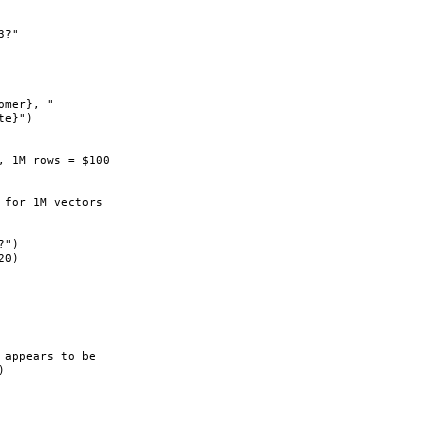
3?"
omer}
, "
te}
"
)
, 1M rows = $100
 for 1M vectors
?
"
)
20
)
 appears to be
)